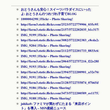
おとうさんも安心！スイーツパラダイスにいった
よ: おとうさんのつれづれ子育てBLOG
1000004298 | Flickr – Photo Sharing!
http://farm3.static.flickr.com/2523/5722779906_035c952063_s.
http://farm3.static.flickr.com/2157/5722202035_b1c317bf9f_s.j
IMG_9199 | Flickr – Photo Sharing!
http://farm4.static.flickr.com/3082/5722202383_c8cda2a985_s.
IMG_9204 | Flickr – Photo Sharing!
http://farm3.static.flickr.com/2112/5722201733_8833c6564d_s.
IMG_9195 | Flickr – Photo Sharing!
http://farm3.static.flickr.com/2064/5722757216_f22e28ff77_s.jp
IMG_9193 | Flickr – Photo Sharing!
http://farm3.static.flickr.com/2394/5722200901_a32e76f63b_s.j
IMG_9191 | Flickr – Photo Sharing!
http://farm3.static.flickr.com/2128/5722755874_07b65d7abe_s.
IMG_9186 | Flickr – Photo Sharing!
http://farm4.static.flickr.com/3473/5722200589_ee117522c0_s.j
IMG_9188 | Flickr – Photo Sharing!
juhika0: ファミマが買わずにたまる「来店ポイン
ト」を導入 – MSN産経ニュース