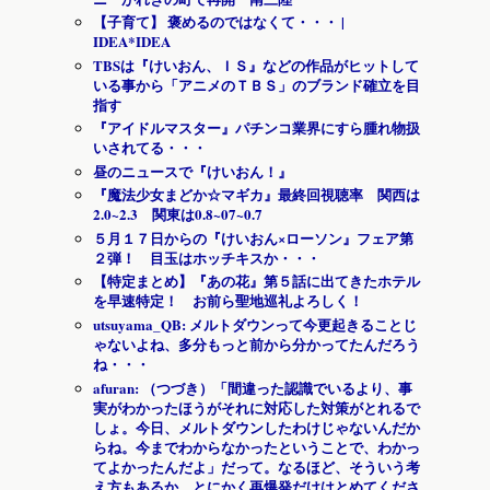
【子育て】 褒めるのではなくて・・・ |
IDEA*IDEA
TBSは『けいおん、ＩＳ』などの作品がヒットして
いる事から「アニメのＴＢＳ」のブランド確立を目
指す
『アイドルマスター』パチンコ業界にすら腫れ物扱
いされてる・・・
昼のニュースで『けいおん！』
『魔法少女まどか☆マギカ』最終回視聴率 関西は
2.0~2.3 関東は0.8~07~0.7
５月１７日からの『けいおん×ローソン』フェア第
２弾！ 目玉はホッチキスか・・・
【特定まとめ】『あの花』第５話に出てきたホテル
を早速特定！ お前ら聖地巡礼よろしく！
utsuyama_QB: メルトダウンって今更起きることじ
ゃないよね、多分もっと前から分かってたんだろう
ね・・・
afuran: （つづき）「間違った認識でいるより、事
実がわかったほうがそれに対応した対策がとれるで
しょ。今日、メルトダウンしたわけじゃないんだか
らね。今までわからなかったということで、わかっ
てよかったんだよ」だって。なるほど、そういう考
え方もあるか。とにかく再爆発だけはとめてくださ