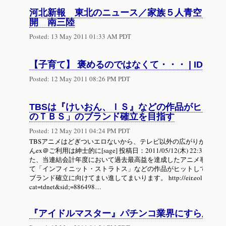
河北新報 東北のニュース／家族５人青空コン
開 南三陸
Posted:
13 May 2011 01:33 AM PDT
【子育て】 褒めるのではなくて・・・ | IDEA*I
Posted:
12 May 2011 08:26 PM PDT
TBSは『けいおん、ＩＳ』などの作品がヒット
のＴＢＳ」のブランド確立を目指す
Posted:
12 May 2011 04:24 PM PDT
TBSアニメはどぎついエロないから、テレビ以外の広がりが考えやす
んex＠ご利用は紳士的に[sage] 投稿日：2011/05/12(木) 22:33:14.7
た、当連結会計年度において過去最高益を達成したアニメ事業につ
て「インフィニット・ストラトス」などの作品がヒットしているこ
ブランド確立に向けてまい進してまいります。 http://eir.eol.co.jp/EIR/V
cat=tdnet&sid;=886498…
『アイドルマスター』パチンコ業界にすら腫れ