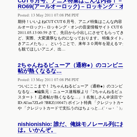
CUT６月号、アニメ特集はこんな内容！ – Cut 編
RO69(アールオーロック) – ロッキング・オン
Posted:
13 May 2011 07:08 PM PDT
期待！いいよねCUT CUT６月号、アニメ特集はこんな内容！ – Cut 編集
ルオーロック) – ロッキング・オンの音楽情報サイト CUT６月号
2011.05.13 00:59 さて、先日から小出しにさせてもらってきた
ど、実際、大変濃厚なものになっております。 特集タイトルは、
きアニメたち」。 ということで、来年３０周年を迎えるマクロスを
も観てほしいアニメ、出…
2ちゃんねるビューア（通称●）のコンビニ決済
帖が熱くなるな…
Posted:
13 May 2011 07:08 PM PDT
ついにここまで！ 2ちゃんねるビューア（通称●）のコンビニ決済
なるな… ■編集元：ニュース速報板より「2ちゃんねるビューア（
スタート！ 忍者帖が熱くなるな…」 1 名無しさん＠涙目です。(東京都) :2011
ID:AUau7ZLe0 ?BRZ(10047) ポイント特典 「クレジットカー
や 「クレジットカードで支払うのはちょっと…(´・ω・｀)」 とい
nishionishio: 誰だ、俺妹モノレール列に
は。いかんぞ。