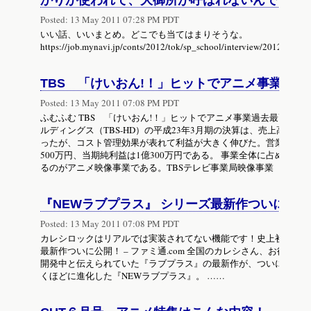
かりが使われて、大御所が呼ばれないんです 」
Posted:
13 May 2011 07:28 PM PDT
いい話、いいまとめ。どこでも当てはまりそうな。
https://job.mynavi.jp/conts/2012/tok/sp_school/interview/2012/inde
TBS 「けいおん!！」ヒットでアニメ事業過去
Posted:
13 May 2011 07:08 PM PDT
ふむふむ TBS 「けいおん!！」ヒットでアニメ事業過去最高益 5
ルディングス（TBS-HD）の平成23年3月期の決算は、売上高は前年比2
ったが、コスト管理効果が表れて利益が大きく伸びた。営業利益は77
500万円、当期純利益は1億300万円である。 事業全体に占める
るのがアニメ映像事業である。TBSテレビ事業局映像事業（アニ
『NEWラブプラス』 シリーズ最新作ついに公開！ 
Posted:
13 May 2011 07:08 PM PDT
カレシロックはリアルでは実装されてない機能です！史上初！とかw
最新作ついに公開！ – ファミ通.com 全国のカレシさん、お待たせ
開発中と伝えられていた『ラブプラス』の最新作が、ついにお披露目
くほどに進化した『NEWラブプラス』。 ……