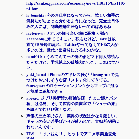
http://sankei.jp.msn.com/economy/news/110515/biz1105150201
n1.htm
h_bunshin: 今のお仕事になってから、忙しい相手の
気持ちがちょっと分かるようになった。完全土日休
みの人には、到底理解出来ないってのはあるね
metonova: リアルの知り合い(主に高校)が続々
Facebookに来ててすごい。私もだけど、mixiは放
置でFB登録の流れ。TwitterやってなくてFBの人が
多いのは、世代と出身校によるものかな。
nami0101: うめてんてーの例のまどマギ同人誌読ん
だんだけど、予想以上の破壊力だった。これはヤバ
い。
yuki_kanai: iPhoneのアドレス帳が「instagramで見
つけたおいしそうな店リスト」化してきてる。
foursquareのロケーションリンクからマップに飛ぶ
と簡単に追加できる
abesac: ジブリ美術館の短編映画「たまご姫とパン
種」は必見。そして館内の図書室で「シュナの旅」
を読んでむせび泣くなど。
声優の三石琴乃さん「業界の状況はかなり厳しい、
ギャラの安い若手ばかりが使われて、大御所が呼ば
れないんです 」
TBS 「けいおん!！」ヒットでアニメ事業過去最