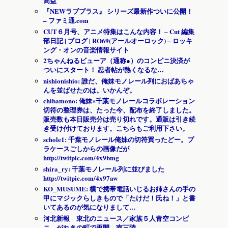
高益
『NEWラブプラス』 シリーズ最新作ついに公開！
– ファミ通.com
CUT６月号、アニメ特集はこんな内容！ – Cut 編集
部日記 | ブログ | RO69(アールオーロック) – ロッキ
ング・オンの音楽情報サイト
2ちゃんねるビューア（通称●）のコンビニ決済が
ついにスタート！ 忍者帖が熱くなるな…
nishionishio: 誰だ、俺妹モノレール列におばあちゃ
んを並ばせたのは。いかんぞ。
chibamono: 俺妹×千葉モノレールコラボレーション
切符の整理券は、たった今、配布を終了しました。
販売数も本日販売分は売り切れです。通販は引き続
き受け付けております。こちらもご利用下さい。
schole1: 千葉モノレール俺妹の切符買ったどー。プ
ラケースごしからの画像だが
http://twitpic.com/4x9bmg
shira_ry: 千葉モノレール列に並びました
http://twitpic.com/4x97aw
KO_MUSUME: 横で携帯電話いじるお姉さんの手の
甲にマジックらしきもので「たけだ！氏ね！」と書
いてあるのが気になりまして…
河北新報 東北のニュース／家族５人青空コンビ
ニ がれきの町で再開 南三陸