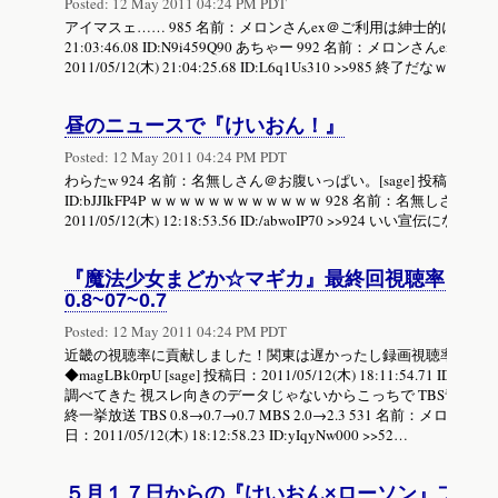
Posted:
12 May 2011 04:24 PM PDT
アイマスェ…… 985 名前：メロンさんex＠ご利用は紳士的に[sage] 投稿
21:03:46.08 ID:N9i459Q90 あちゃー 992 名前：メロンさんex＠
2011/05/12(木) 21:04:25.68 ID:L6q1Us310 >>985 終了だなｗ…
昼のニュースで『けいおん！』
Posted:
12 May 2011 04:24 PM PDT
わらたw 924 名前：名無しさん＠お腹いっぱい。[sage] 投稿日：2011/05/1
ID:bJJIkFP4P ｗｗｗｗｗｗｗｗｗｗｗｗ 928 名前：名無しさん＠お
2011/05/12(木) 12:18:53.56 ID:/abwoIP70 >>924 いい宣伝になっ
『魔法少女まどか☆マギカ』最終回視聴率 関西は2
0.8~07~0.7
Posted:
12 May 2011 04:24 PM PDT
近畿の視聴率に貢献しました！関東は遅かったし録画視聴率？はどう
◆magLBk0rpU [sage] 投稿日：2011/05/12(木) 18:11:54.71 I
調べてきた 視スレ向きのデータじゃないからこっちで TBS青糞2話3.4
終一挙放送 TBS 0.8→0.7→0.7 MBS 2.0→2.3 531 名前：メロン
日：2011/05/12(木) 18:12:58.23 ID:yIqyNw000 >>52…
５月１７日からの『けいおん×ローソン』フェ