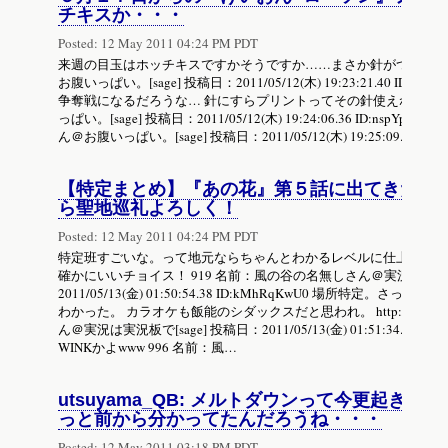
チキスか・・・
Posted:
12 May 2011 04:24 PM PDT
来週の目玉はホッチキスですかそうですか……まさか針がつかえないと
お腹いっぱい。[sage] 投稿日：2011/05/12(木) 19:23:21.40 ID
争奪戦になるだろうな… 針にすらプリントってその針使えねぇよ… 
っぱい。[sage] 投稿日：2011/05/12(木) 19:24:06.36 ID:nspYpg
ん＠お腹いっぱい。[sage] 投稿日：2011/05/12(木) 19:25:09.56…
【特定まとめ】『あの花』第５話に出てきたホ
ら聖地巡礼よろしく！
Posted:
12 May 2011 04:24 PM PDT
特定班すごいな。って地元ならちゃんとわかるレベルに仕上げて
確かにいいチョイス！ 919 名前：風の谷の名無しさん＠実況は実況板で
2011/05/13(金) 01:50:54.38 ID:kMhRqKwU0 場所特定
わかった。 カラオケも飯能のシダックスだと思われ。 http://p.tl/x
ん＠実況は実況板で[sage] 投稿日：2011/05/13(金) 01:51:34.97 ID:
WINKかよwww 996 名前：風…
utsuyama_QB: メルトダウンって今更起き
っと前から分かってたんだろうね・・・
Posted:
12 May 2011 03:18 PM PDT