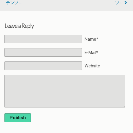
テンツ～
ツ～
Leave a Reply
Name*
E-Mail*
Website
Publish