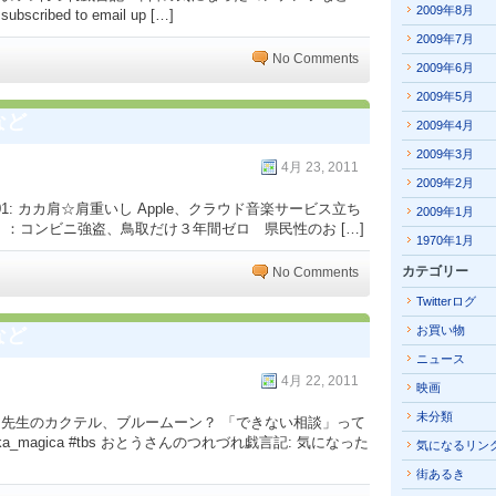
2009年8月
subscribed to email up […]
2009年7月
No Comments
2009年6月
2009年5月
など
2009年4月
2009年3月
4月 23, 2011
2009年2月
01: カカ肩☆肩重いし Apple、クラウド音楽サービス立ち
2009年1月
新聞社）：コンビニ強盗、鳥取だけ３年間ゼロ 県民性のお […]
1970年1月
カテゴリー
No Comments
Twitterログ
お買い物
など
ニュース
4月 22, 2011
映画
未分類
u: 先生のカクテル、ブルームーン？ 「できない相談」って
_magica #tbs おとうさんのつれづれ戯言記: 気になった
気になるリン
街あるき