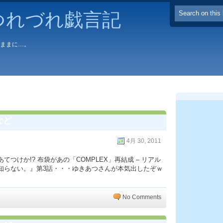
つれづれ戯言記
るままに…。
など
4月 30, 2011
つけか!? 布袋があの「COMPLEX」再結成 – リアル
知らない。』第3話・・・ゆきあつさんが本気出したぞｗ
No Comments