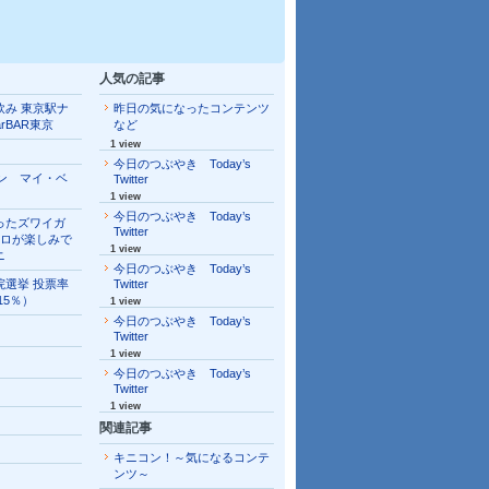
人気の記事
飲み 東京駅ナ
昨日の気になったコンテンツ
arBAR東京
など
1 view
今日のつぶやき Today’s
ソン マイ・ベ
Twitter
1 view
今日のつぶやき Today’s
ったズワイガ
Twitter
キロが楽しみで
1 view
ニ
今日のつぶやき Today’s
院選挙 投票率
Twitter
.15％）
1 view
今日のつぶやき Today’s
Twitter
1 view
今日のつぶやき Today’s
Twitter
1 view
関連記事
キニコン！～気になるコンテ
ンツ～