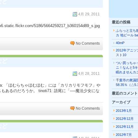
など
4月 29, 2011
最近の投稿
c.flickr.com/5186/5664259217_b360154d89_s.jpg
ふらっと立ち
カ 地ビール b
40mP
No Comments
2012年アニ
スト10
など
つい買っちゃ
ニ！なんと5
眠れませんカ
4月 28, 2011
千葉市の衆議
alta: 「ほむらちゃほむほむ」には「カリカリモフモフ」や
58.35％（△5
るのだろうか。 tinoti71: 語尾に「──魔法少女にな
最近のコメント
アーカイブ
No Comments
2013年1月
2012年12月
など
2012年11月
2012年7月