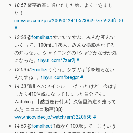
10:57
習字教室に通いだした娘。よくできまし
た！
movapic.com/pic/20090124105738497a75924fb00
#
12:28
@
fomalhaut
すごいですね、みんな死んで
いくって。100mに178人、みんな撮影されてる
の知らない。シャイニングのTシャツがなぜか気
になった。
tinyurl.com/7zar7j
#
13:09
@
Sunitha
ううう。シブガキ隊を知らない
んですね…。
tinyurl.com/bregpr
#
14:33
鴨川へのメインルートだったけど、今はす
っかり410号線になってしまった自分です。
Watching: 【酷道走行付き】久留里街道を走って
みた‐ニコニコ動画(ββ)
www.nicovideo.jp/watch/sm3220658
#
14:50
@
fomalhaut
1歳から100歳まで。こういう