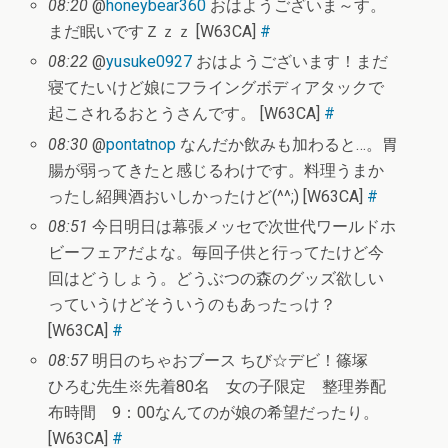
08:20
@
honeybear360
おはようございま～す。
まだ眠いですＺｚｚ [W63CA]
#
08:22
@
yusuke0927
おはようございます！まだ
寝てたいけど娘にフライングボディアタックで
起こされるおとうさんです。 [W63CA]
#
08:30
@
pontatnop
なんだか飲みも加わると…。胃
腸が弱ってきたと感じるわけです。料理うまか
ったし紹興酒おいしかったけど(^^;) [W63CA]
#
08:51
今日明日は幕張メッセで次世代ワールドホ
ビーフェアだよな。毎回子供と行ってたけど今
回はどうしょう。どうぶつの森のグッズ欲しい
っていうけどそういうのもあったっけ？
[W63CA]
#
08:57
明日のちゃおブース ちび☆デビ！篠塚
ひろむ先生※先着80名 女の子限定 整理券配
布時間 9：00なんてのが娘の希望だったり。
[W63CA]
#