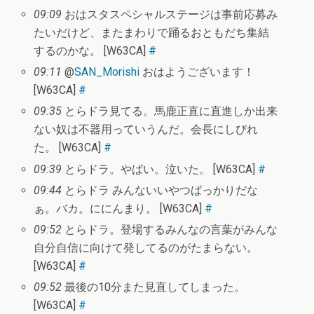
09:09
おはスタスペシャルステージは事前応募み
たいだけど、またまわりで踊るおともだち集結
するのかな。 [W63CA]
#
09:11
@
SAN_Morishi
おはようございます！
[W63CA]
#
09:35
とらドラ見てる。馬鹿正直に直進しか出来
ない奴は不器用っていうんだ。会長にしびれ
た。 [W63CA]
#
09:39
とらドラ。やばい。泣いた。 [W63CA]
#
09:44
とらドラ みんないいやつばっかりだな
ぁ。バカ。ににんまり。 [W63CA]
#
09:52
とらドラ。登場するみんなの言葉がみんな
自分自信に向けて発してるのがたまらない。
[W63CA]
#
09:52
最後の10分また見直してしまった。
[W63CA]
#