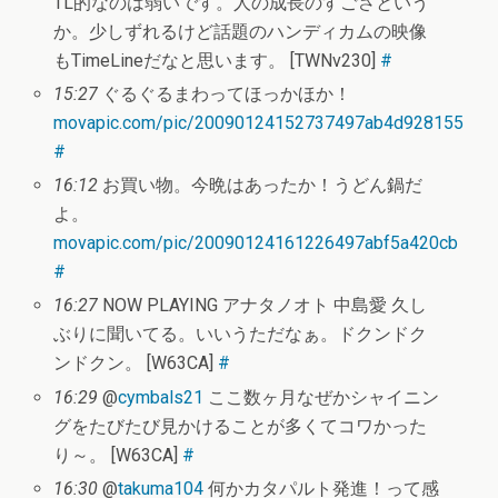
TL的なのは弱いです。人の成長のすごさという
か。少しずれるけど話題のハンディカムの映像
もTimeLineだなと思います。 [TWNv230]
#
15:27
ぐるぐるまわってほっかほか！
movapic.com/pic/20090124152737497ab4d928155
#
16:12
お買い物。今晩はあったか！うどん鍋だ
よ。
movapic.com/pic/20090124161226497abf5a420cb
#
16:27
NOW PLAYING アナタノオト 中島愛 久し
ぶりに聞いてる。いいうただなぁ。ドクンドク
ンドクン。 [W63CA]
#
16:29
@
cymbals21
ここ数ヶ月なぜかシャイニン
グをたびたび見かけることが多くてコワかった
り～。 [W63CA]
#
16:30
@
takuma104
何かカタパルト発進！って感