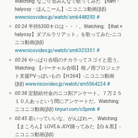
Watching: なごり雪みんなで歌ってみた 【nam・
halyosy・ほんこーん】‐ニコニコ動画(ββ)
www.nicovideo.jp/watch/sm6448293
#
00:24
半径6300キロは・・・。Watching: 【that ×
halyosy】ダブルラリアット」を歌ってみた‐ニコ
ニコ動画(ββ)
www.nicovideo.jp/watch/sm6325351
#
00:26
やっぱり合唱のチカラってスゴイと思う。
Watching: 【バーチャル合唱】桜ノ雨プロジェク
ト支援PVっぽいもの【H.264】‐ニコニコ動画
(ββ)
www.nicovideo.jp/watch/sm5564224
#
00:38
定額給付金のニコ割アンケート。７万２５
１０人あっという間にアンケートだ。Watching:
ニコニコ動画(ββ)
tinyurl.com/c3pnnk
#
00:45
若いっていいな。がんばれー。Watching:
【まころん】LOVE＆JOY踊ってみた【白＆黒】‐
ニコニコ動画(ββ)