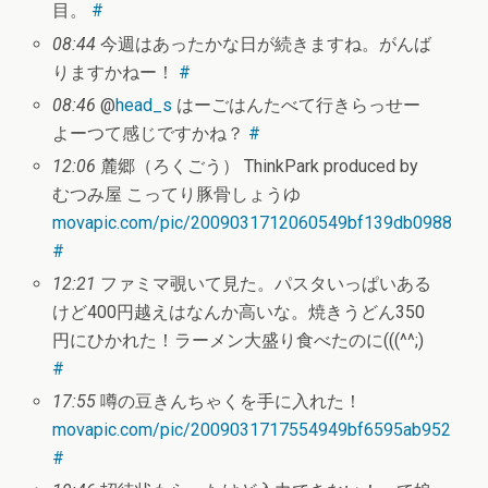
目。
#
08:44
今週はあったかな日が続きますね。がんば
りますかねー！
#
08:46
@
head_s
はーごはんたべて行きらっせー
よーつて感じですかね？
#
12:06
麓郷（ろくごう） ThinkPark produced by
むつみ屋 こってり豚骨しょうゆ
movapic.com/pic/2009031712060549bf139db0988
#
12:21
ファミマ覗いて見た。パスタいっぱいある
けど400円越えはなんか高いな。焼きうどん350
円にひかれた！ラーメン大盛り食べたのに(((^^;)
#
17:55
噂の豆きんちゃくを手に入れた！
movapic.com/pic/2009031717554949bf6595ab952
#