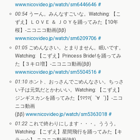
www.nicovideo.jp/watch/sm6446646
#
00:54
うーん。みんなすごいな。Watching: 【こ
ずえ】ＬＯＶＥ ＆ ＪＯＹを踊ってみた【10年
桜】‐ニコニコ動画(ββ)
www.nicovideo.jp/watch/sm6209706
#
01:05
ごめんなさい。とまりません。眠いです。
Watching: 【こずえ】Princess Bride!を踊ってみ
た【３キロ増】‐ニコニコ動画(ββ)
www.nicovideo.jp/watch/sm5504516
#
01:10
ホント、おっさんでごめんなさい。ちっさ
い子は元気だとかわいい。Watching: 【こずえ】
ジンギスカンを踊ってみた【ｳﾏｳﾏ(゜∀゜)】‐ニコ
ニコ動画
(ββ)
www.nicovideo.jp/watch/sm5363018
#
01:22
これで終わりにします・・・。ううう。
Watching: 【こずえ】星間飛行を踊ってみた【キ
ラッ☆】‐ニコニコ動画(ββ)