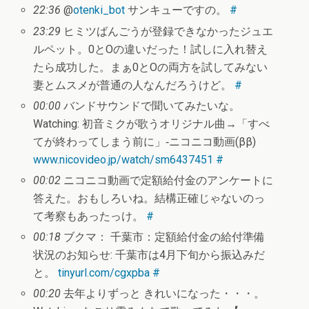
22:36
@
otenki_bot
サンキューですの。
#
23:29
ヒミツばんごうが登録できなかったジュエ
ルペット。0とOの違いだった！試しに入れ替え
たら成功した。まぁ0とOの両方を試してみない
妻とムスメが普通の人なんだろうけど。
#
00:00
バンドサウンドで聞いてみたいな。
Watching: 初音ミクが歌うオリジナル曲→「すべ
てが終わってしまう前に」‐ニコニコ動画(ββ)
www.nicovideo.jp/watch/sm6437451
#
00:02
ニコニコ動画で定額給付金のアンケートに
答えた。おもしろいね。結構正確じゃないのっ
て考察もあったっけ。
#
00:18
ブクマ： 千葉市：定額給付金の給付準備
状況のお知らせ: 千葉市は4月下旬から振込みだ
と。
tinyurl.com/cgxpba
#
00:20
去年よりずっと きれいになった・・・。