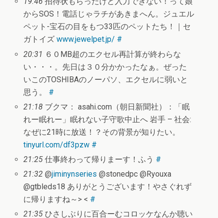
19:46
招待状もらったけど入力できない！って娘
からSOS！電話じゃラチがあきまへん。ジュエル
ペット-宝石の目をもつ33匹のペットたち！｜セ
ガトイズ
www.jewelpet.jp/
#
20:31
６０MB超のエクセル再計算が終わらな
い・・・。先日は３０分かかったなぁ。ぜった
いこのTOSHIBAのノーパソ、エクセルに弱いと
思う。
#
21:18
ブクマ： asahi.com（朝日新聞社）：「眠
れー眠れー」眠れない子守歌中止へ 岩手 – 社会:
なぜに21時に放送！？その背景が知りたい。
tinyurl.com/df3pzw
#
21:25
仕事終わって帰りまーす！ふう
#
21:32
@
jiminynseries
@stonedpc @Ryouxa
@gtbleds18 ありがとうございます！やさぐれず
に帰りますね～> <
#
21:35
ひさしぶりに百合ーむコロッケなんか聴い