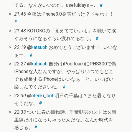
てる。なんかいいのだ。usefuldays～♩
#
21:45
今夜はiPhone3.0発表だっけ？ドキわく！
#
21:48
KOTOKOの「覚えてていいよ」を聴いて涙
ぐみそうになるぐらい疲れてるなう。
#
22:19
@
katsuoh
おめでとうございます！…いいな
ぁー。
#
22:27
@
katsuoh
自分はiPod touchにPHS300で偽
iPhoneな人なんですが、やっぱりいつでもどこ
でも成長するiPhoneはいいなぁーと。いっぱい
楽しんでくださいね。
#
22:30
@
otenki_bot
明日の千葉は？また暑くなり
そうだな。
#
22:33
ついに春の風物詩、千葉動労のストは久留
里線だけになっちゃったんだな。なんか時代を
感じる。
#