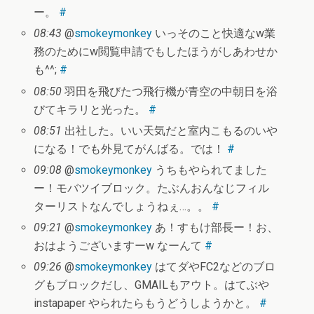
ー。
#
08:43
@
smokeymonkey
いっそのこと快適なw業
務のためにw閲覧申請でもしたほうがしあわせか
も^^;
#
08:50
羽田を飛びたつ飛行機が青空の中朝日を浴
びてキラリと光った。
#
08:51
出社した。いい天気だと室内こもるのいや
になる！でも外見てがんばる。では！
#
09:08
@
smokeymonkey
うちもやられてました
ー！モバツイブロック。たぶんおんなじフィル
ターリストなんでしょうねぇ…。。
#
09:21
@
smokeymonkey
あ！すもけ部長ー！お、
おはようございますーw なーんて
#
09:26
@
smokeymonkey
はてダやFC2などのブロ
グもブロックだし、GMAILもアウト。はてぶや
instapaper やられたらもうどうしようかと。
#