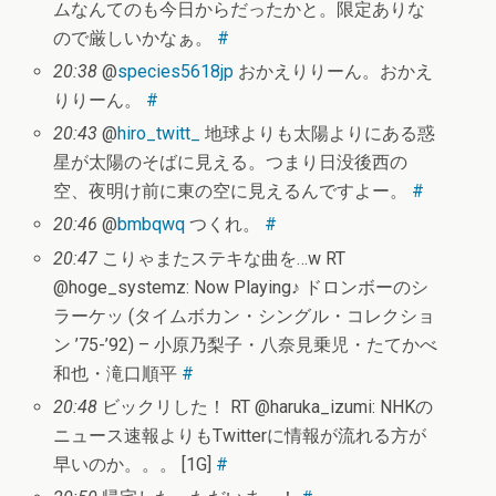
ムなんてのも今日からだったかと。限定ありな
ので厳しいかなぁ。
#
20:38
@
species5618jp
おかえりりーん。おかえ
りりーん。
#
20:43
@
hiro_twitt_
地球よりも太陽よりにある惑
星が太陽のそばに見える。つまり日没後西の
空、夜明け前に東の空に見えるんですよー。
#
20:46
@
bmbqwq
つくれ。
#
20:47
こりゃまたステキな曲を…w RT
@hoge_systemz: Now Playing♪ ドロンボーのシ
ラーケッ (タイムボカン・シングル・コレクショ
ン ’75-’92) – 小原乃梨子・八奈見乗児・たてかべ
和也・滝口順平
#
20:48
ビックリした！ RT @haruka_izumi: NHKの
ニュース速報よりもTwitterに情報が流れる方が
早いのか。。。 [1G]
#