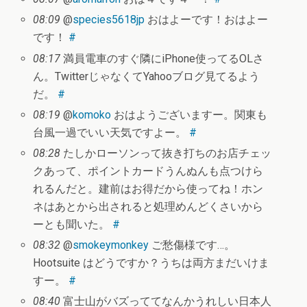
08:09
@
species5618jp
おはよーです！おはよー
です！
#
08:17
満員電車のすぐ隣にiPhone使ってるOLさ
ん。TwitterじゃなくてYahooブログ見てるよう
だ。
#
08:19
@
komoko
おはようございますー。関東も
台風一過でいい天気ですよー。
#
08:28
たしかローソンって抜き打ちのお店チェッ
クあって、ポイントカードうんぬんも点つけら
れるんだと。建前はお得だから使ってね！ホン
ネはあとから出されると処理めんどくさいから
ーとも聞いた。
#
08:32
@
smokeymonkey
ご愁傷様です…。
Hootsuite はどうですか？うちは両方まだいけま
すー。
#
08:40
富士山がバズっててなんかうれしい日本人