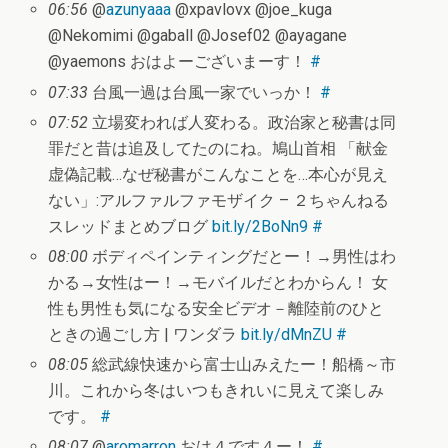
06:56
@
azunyaaa
@xpavlovx @joe_kuga
@Nekomimi @gaball @Josef02 @ayagane
@yaemons おはよーございまーす！
#
07:33
台風一過は台風一家でいっか！
#
07:52
立場変われば人変わる。政治家と秘書は同
罪だと昔は追及してたのにね。鳩山首相 「献金
虚偽記載…なぜ秘書がこんなことを…本心が見え
ない」:アルファルファモザイク – ２ちゃんねる
スレッドまとめブログ
bit.ly/2BoNn9
#
08:00
ボディペインティングだとー！→男性はわ
かる→女性はー！→モバイルだとわからん！ 女
性も男性も気になる安全ビデオ－離陸前のひと
ときの過ごし方 | ワンダラ
bit.ly/dMnZU
#
08:05
総武線快速から富士山みえたー！船橋～市
川。これから冬はいつもきれいに見えて楽しみ
です。
#
08:07
@
aromarron
おは４です４ー！
#