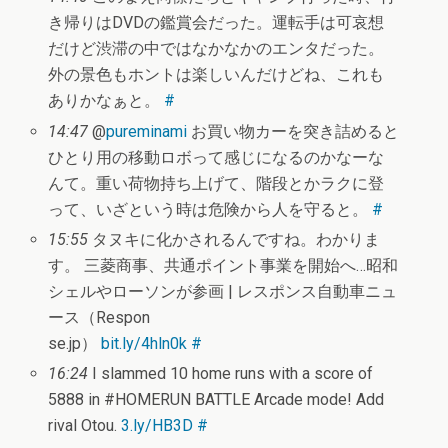
き帰りはDVDの鑑賞会だった。運転手は可哀想
だけど渋滞の中ではなかなかのエンタだった。
外の景色もホントは楽しいんだけどね、これも
ありかなぁと。
#
14:47
@
pureminami
お買い物カーを突き詰めると
ひとり用の移動ロボって感じになるのかなーな
んて。重い荷物持ち上げて、階段とかラクに登
って、いざという時は危険から人を守ると。
#
15:55
タヌキに化かされるんですね。わかりま
す。 三菱商事、共通ポイント事業を開始へ…昭和
シェルやローソンが参画 | レスポンス自動車ニュ
ース（Respon
se.jp）
bit.ly/4hln0k
#
16:24
I slammed 10 home runs with a score of
5888 in #HOMERUN BATTLE Arcade mode! Add
rival Otou.
3.ly/HB3D
#