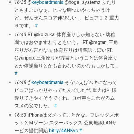
16:35
@
keyboardmania
@hoge_systemz ふたり
ともすごいなぁ。ヒマな時ついやっちゃうけ
ど、ぜんぜんスコア伸びない…。ピュア１２ 重力
６です。
#
16:43
RT @koizuka: 体育座りしか知らない 幼稚
園ではおやますわりともいう。 RT @regtan: 三角
座りが方言かなぁ 体育座りは標準語っぽいRT:
@yuripop: 三角座りが方言ということは体育座り
とか体操座りとかも言わないのかなもしかして…
#
16:48
@
keyboardmania
そういえばムキになって
ピュアばっかりやってたんでした^^; 重力は神様
降りてきやすそうですね。ロボ声をこわがるム
スメの父でした。
#
16:53
iPhoneはダメってことかな。フレッツスポ
ットとＭゾーン スターバックス 公衆無線LANサ
ービス提供開始
bit.ly/4ANKvc
#