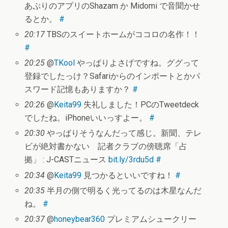
あぷりのアプリのShazam か Midomi で音聞かせ
るとか。
#
20:17
TBSのスイートホームがココロの名作！！
#
20:25
@
TKool
やっぱりよさげですね。ググって
登録でしたっけ？Safariからのインポートとかパ
スワード記憶もありますか？
#
20:26
@
Keita99
失礼しました！PCのTweetdeck
でしたね。iPhoneいいっすよー。
#
20:30
やっぱりそうなんだって感じ。新聞、テレ
ビが絶対書かない 記者クラブの傍聴席「占
拠」 : J-CASTニュース
bit.ly/3rdu5d
#
20:34
@
Keita99
見つかるといいですね！
#
20:35
半月の側で明るく光ってるのは木星なんだ
ね。
#
20:37
@
honeybear360
プレミアムシュークリー