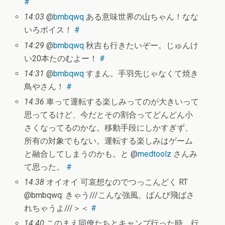
#
14:03
@
bmbqwq
ある意味世界の山ちゃん！なな
いろボイス！
#
14:29
@
bmbqwq
秋吉も行きたいぞー。じゅんけ
い20本たのむよー！
#
14:31
@
bmbqwq
すまん。手羽先じゃなくて焼き
鳥やさん！
#
14:36
車って運転する楽しみってのが大きいって
思ってるけど、今だとその割合ってどんどん小
さくなってるのかな。移動手段にしかすぎず、
所有の対象でもない。運転する楽しみはゲーム
と融合してしまうのかも。と @
medtoolz
さんみ
て思った。
#
14:38
オイオイ 可哀想なのでつっこんどく RT
@bmbqwq: きゃう///こんな強風、ばんび飛ばさ
れちゃうよ///＞＜
#
14:40
このまえ同僚たちとキャンプ行った時、行