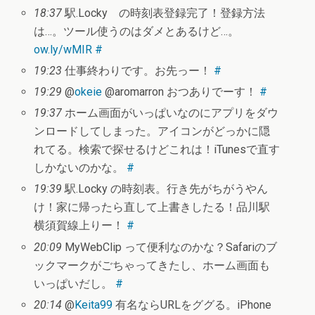
18:37
駅.Locky の時刻表登録完了！登録方法
は…。ツール使うのはダメとあるけど…。
ow.ly/wMIR
#
19:23
仕事終わりです。お先っー！
#
19:29
@
okeie
@aromarron おつありでーす！
#
19:37
ホーム画面がいっぱいなのにアプリをダウ
ンロードしてしまった。アイコンがどっかに隠
れてる。検索で探せるけどこれは！iTunesで直す
しかないのかな。
#
19:39
駅.Locky の時刻表。行き先がちがうやん
け！家に帰ったら直して上書きしたる！品川駅
横須賀線上りー！
#
20:09
MyWebClip って便利なのかな？Safariのブ
ックマークがごちゃってきたし、ホーム画面も
いっぱいだし。
#
20:14
@
Keita99
有名ならURLをググる。iPhone