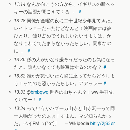
11:14
なんか向こうの方から、イギリスの新ベッ
キーの話題が聞こえてくる…。
#
13:28
同僚が金曜の夜に二十世紀少年見てきた。
レイトショーだったけどなんと！映画館には彼
ひとり。独り占めでうれしいというよりは、か
なりこわくてたまらなかったらしい。関東なの
に…。
#
13:30
係の人がかなり嫌そうだったのも気になっ
たと。誰もいなくても映写はするのかな？
#
13:32
誰かが気づいたら隣に座ってたらどうしよ
う！ってのも恐かったらしい。アアッッー
#
13:33
@
bmbqwq
世界の山ちゃん？！ww 手羽先
くいてー！
#
13:34
っていうかバズーカ山寺と山寺宏一って同
一人物だったのぉぉ！すまん。マジ知らんかっ
た。ベイFM ヽ(^o^)丿 – Wikipedia
bit.ly/2jS3er