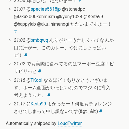
20:50
帰宅した。ただいまー！
#
21:01
@
species5618jp
@stonedpc
@taka2000kohmism @kyony1024 @Keita99
@happylab @aku_himenogi ただいまですよー！
#
21:02
@
bmbqwq
ありがとーうれしくってなんか
目に汗がー。このカレー、やけにしょっぱい
ぜ！
#
21:02
でも実際に食べてるのはマーボー豆腐！ピ
リピリっと
#
21:15
@
TKool
なるほど！ありがとうございま
す。ホーム画面がいっぱいなのでマジメに導入
考えようっと。
#
21:17
@
Keita99
よかったー！何度もチャレンジ
させてしまって申し訳ないです(&gt;_&lt;)
#
Automatically shipped by
LoudTwitter