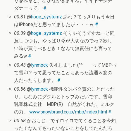
りをみると、なかなかきますね。イイトモダチ
ダナーって。
#
00:31
@
hoge_systemz
あれ？てっきりもう今日
はiPhoneだと思ってましたが・・・ｗ
#
00:39
@
hoge_systemz
そりゃそうですねーと同
意しつつも、やっぱり今が大切なのでわ？欲し
い時が買うべきとき！なんて無責任にも言って
みるw
#
00:43
@
lynmock
失礼しました(^^ゞ ってMBPっ
て雪印？って思ってたこともあった流通＆窓の
人だったりします。
#
00:56
@
lynmock
機能性タンパク質のことだった
り。ちなみにググルとトップみたいです。雪印
乳業株式会社 MBP(R) 自然がくれた、ミルク
の力。
www.snowbrand.co.jp/mbp/index.html
#
00:58
かおもじ でイロイロでてくることを今知
った！なんてもったいないことをしてたんだろ