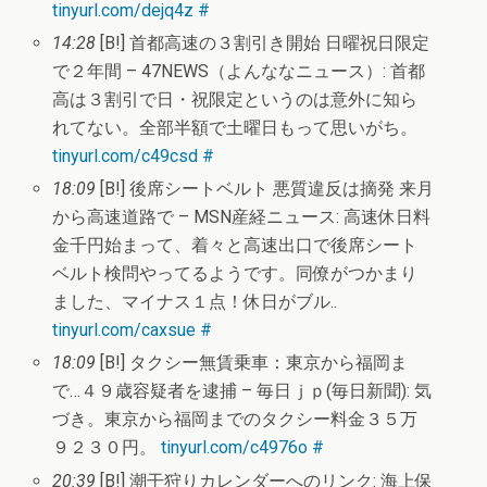
tinyurl.com/dejq4z
#
14:28
[B!] 首都高速の３割引き開始 日曜祝日限定
で２年間 – 47NEWS（よんななニュース）: 首都
高は３割引で日・祝限定というのは意外に知ら
れてない。全部半額で土曜日もって思いがち。
tinyurl.com/c49csd
#
18:09
[B!] 後席シートベルト 悪質違反は摘発 来月
から高速道路で – MSN産経ニュース: 高速休日料
金千円始まって、着々と高速出口で後席シート
ベルト検問やってるようです。同僚がつかまり
ました、マイナス１点！休日がブル..
tinyurl.com/caxsue
#
18:09
[B!] タクシー無賃乗車：東京から福岡ま
で…４９歳容疑者を逮捕 – 毎日ｊｐ(毎日新聞): 気
づき。東京から福岡までのタクシー料金３５万
９２３０円。
tinyurl.com/c4976o
#
20:39
[B!] 潮干狩りカレンダーへのリンク: 海上保