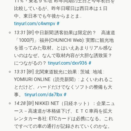
11％・東名９％増: 昨年同期の土日と今年初日を
比較しているが、昨年日曜日は西日本は１日
中、東日本でも午後からまとま..
tinyurl.com/c4wmpv
#
13:31
[B!] 中日新聞:誘客効果は限定的？ 高速道
「1000円」:福井(CHUNICHI Web): 実際に観光地
を巡ってみた取材。とはいえあまりリアル感な
いのはなぜ。なんで取材内容が大胆な誘致策？
につながるの？
tinyurl.com/dxv936
#
13:31
[B!] 北関東道観光に効果 : 茨城 : 地域 :
YOMIURI ONLINE（読売新聞）: よくいわれるこ
とだけど、ハードだけでなくソフトの整備も大
事。
tinyurl.com/da7lbx
#
14:28
[B!] NIKKEI NET（日経ネット）：企業ニュ
ース－高速道が本格値下げ、ＥＴＣ車両を拡大
レンタカー各社: ETCカードは必携になる。これ
ですべての車の通行が記録されていくのかな。