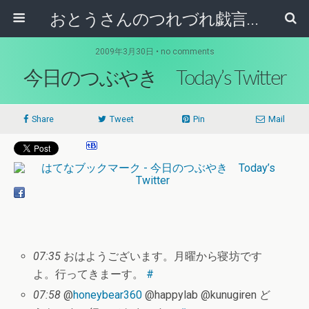
おとうさんのつれづれ戯言記
2009年3月30日 • no comments
今日のつぶやき Today’s Twitter
Share
Tweet
Pin
Mail
07:35
おはようございます。月曜から寝坊です
よ。行ってきまーす。
#
07:58
@
honeybear360
@happylab @kunugiren ど