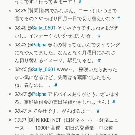
うもです！行ってきまーす！
#
08:38
[質問]都内でみなさん、コートはいつまで
着てるの？やっぱり四月一日で切り替えかな？
#
08:40
@
Sally_0601
そりゃそうですよねwまだ寒
いし。インナーぐらい外せばいいか。
#
08:43
@
Palpha
春もの持ってないんでタイミング
になやんでました。なんとなく月曜日にみなさ
ん切り替わるイメージ。駅見てると。
#
08:45
@
Sally_0601
www～。 桜咲いたらあった
かい気になるけど、先週は冷蔵庫でしたもん
ね。春なのにー。
#
08:47
@
Palpha
アドバイスありがとうございます
る。定額給付金の支出候補かもしれません！
#
08:47
さて会社です。がんばるよー。
#
13:31
[B!] NIKKEI NET（日経ネット）：経済ニュ
ース －「1000円高速」初日の交通量、中央道