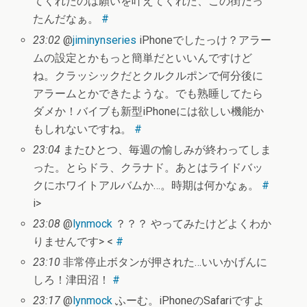
てくれたのは願いを叶えてくれた、この街だっ
たんだなぁ。
#
23:02
@
jiminynseries
iPhoneでしたっけ？アラー
ムの設定とかもっと簡単だといいんですけど
ね。クラッシックだとクルクルポンで何分後に
アラームとかできたような。でも熟睡してたら
ダメか！バイブも新型iPhoneには欲しい機能か
もしれないですね。
#
23:04
またひとつ、毎週の愉しみが終わってしま
った。とらドラ、クラナド。あとはライドバッ
クにホワイトアルバムか…。時期は何かなぁ。
#
i>
23:08
@
lynmock
？？？ やってみたけどよくわか
りませんです> <
#
23:10
非常停止ボタンが押された…いいかげんに
しろ！津田沼！
#
23:17
@
lynmock
ふーむ。iPhoneのSafariですよ