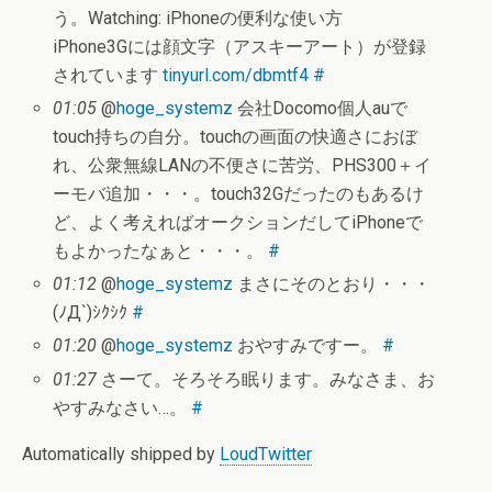
う。Watching: iPhoneの便利な使い方
iPhone3Gには顔文字（アスキーアート）が登録
されています
tinyurl.com/dbmtf4
#
01:05
@
hoge_systemz
会社Docomo個人auで
touch持ちの自分。touchの画面の快適さにおぼ
れ、公衆無線LANの不便さに苦労、PHS300＋イ
ーモバ追加・・・。touch32Gだったのもあるけ
ど、よく考えればオークションだしてiPhoneで
もよかったなぁと・・・。
#
01:12
@
hoge_systemz
まさにそのとおり・・・
(ﾉД`)ｼｸｼｸ
#
01:20
@
hoge_systemz
おやすみですー。
#
01:27
さーて。そろそろ眠ります。みなさま、お
やすみなさい…。
#
Automatically shipped by
LoudTwitter