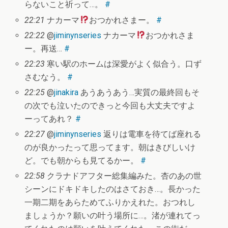
らないこと祈って…。
#
22:21
ナカーマ
おつかれさまー。
#
22:22
@
jiminynseries
ナカーマ
おつかれさま
ー。再送…
#
22:23
寒い駅のホームは深愛がよく似合う。口ず
さむなう。
#
22:25
@
jinakira
あうあうあう…実質の最終回もそ
の次でも泣いたのできっと今回も大丈夫ですよ
ーってあれ？
#
22:27
@
jiminynseries
返りは電車を待てば座れる
のが良かったって思ってます。朝はきびしいけ
ど。でも朝からも見てるかー。
#
22:58
クラナドアフター総集編みた。杏のあの世
シーンにドキドキしたのはさておき…。長かった
一期二期をあらためてふりかえれた。おつれし
ましょうか？願いの叶う場所に…。渚が連れてっ