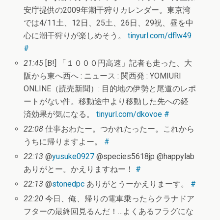
安庁提供の2009年潮干狩りカレンダー。東京湾
では4/11土、12日、25土、26日、29祝、昼を中
心に潮干狩りが楽しめそう。
tinyurl.com/dflw49
#
21:45
[B!] 「１０００円高速」記者も走った、大
阪から東へ西へ : ニュース : 関西発 : YOMIURI
ONLINE（読売新聞）: 目的地の伊勢と尾道のレポ
ートがない件。移動途中より移動した先への経
済効果が気になる。
tinyurl.com/dkovoe
#
22:08
仕事おわたー。つかれたったー。これから
うちに帰りますよー。
#
22:13
@
yusuke0927
@species5618jp @happylab
ありがとー。かえりますねー！
#
22:13
@
stonedpc
ありがとうーかえりまーす。
#
22:20
今日、俺、帰りの電車乗ったらクラナドア
フターの最終回見るんだ！…よくあるフラグにな