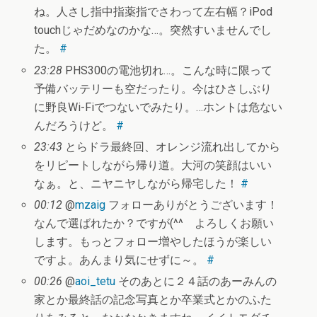
ね。人さし指中指薬指でさわって左右幅？iPod
touchじゃだめなのかな…。突然すいませんでし
た。
#
23:28
PHS300の電池切れ…。こんな時に限って
予備バッテリーも空だったり。今はひさしぶり
に野良Wi-Fiでつないでみたり。…ホントは危ない
んだろうけど。
#
23:43
とらドラ最終回、オレンジ流れ出してから
をリピートしながら帰り道。大河の笑顔はいい
なぁ。と、ニヤニヤしながら帰宅した！
#
00:12
@
mzaig
フォローありがとうございます！
なんで選ばれたか？ですが(^^ゞよろしくお願い
します。もっとフォロー増やしたほうが楽しい
ですよ。あんまり気にせずに～。
#
00:26
@
aoi_tetu
そのあとに２４話のあーみんの
家とか最終話の記念写真とか卒業式とかのふた