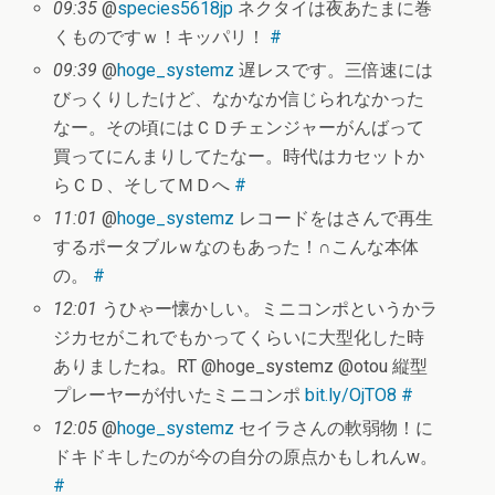
09:35
@
species5618jp
ネクタイは夜あたまに巻
くものですｗ！キッパリ！
#
09:39
@
hoge_systemz
遅レスです。三倍速には
びっくりしたけど、なかなか信じられなかった
なー。その頃にはＣＤチェンジャーがんばって
買ってにんまりしてたなー。時代はカセットか
らＣＤ、そしてＭＤへ
#
11:01
@
hoge_systemz
レコードをはさんで再生
するポータブルｗなのもあった！∩こんな本体
の。
#
12:01
うひゃー懐かしい。ミニコンポというかラ
ジカセがこれでもかってくらいに大型化した時
ありましたね。RT @hoge_systemz @otou 縦型
プレーヤーが付いたミニコンポ
bit.ly/OjTO8
#
12:05
@
hoge_systemz
セイラさんの軟弱物！に
ドキドキしたのが今の自分の原点かもしれんw。
#