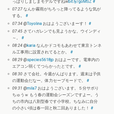
っぱりしましまモデルですねw
bit.ly/goMSZ
#
07:27
なんか霧雨がちろっと降ってるような気が
する。
#
07:34
@
Toyolina
おはようございまーす！
#
07:45
さてハガレンでも見ようかな。ウインディ
～。
#
08:24
@
karia
なんかドコモもあわせて東京トンネ
ル工事用に設置されてるとか。
#
08:29
@
species5618jp
おはよーです。電車内の
エアコン弱くてつらかったとです。
#
08:30
さて会社。今週がんばります。週末は子供
の運動会だなー。体力セーブモードで。
#
09:31
@
mila7
おはようございます。５分サボり
ちゅうｗ もう春の運動会シーズンですよー。う
ちの市内は八割型春です小学校。ちなみに自分
の小さい頃は春一回と秋二回ありました！
#