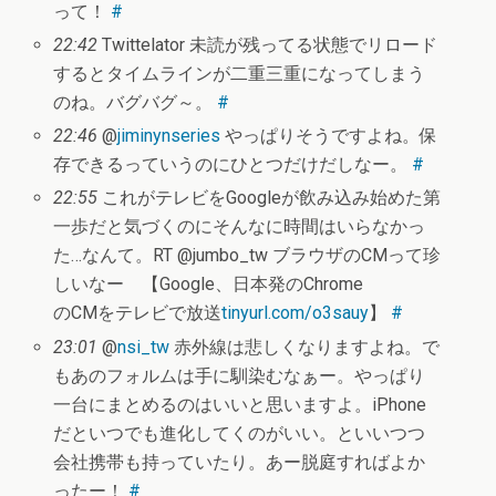
って！
#
22:42
Twittelator 未読が残ってる状態でリロード
するとタイムラインが二重三重になってしまう
のね。バグバグ～。
#
22:46
@
jiminynseries
やっぱりそうですよね。保
存できるっていうのにひとつだけだしなー。
#
22:55
これがテレビをGoogleが飲み込み始めた第
一歩だと気づくのにそんなに時間はいらなかっ
た…なんて。RT @jumbo_tw ブラウザのCMって珍
しいなー 【Google、日本発のChrome
のCMをテレビで放送
tinyurl.com/o3sauy
】
#
23:01
@
nsi_tw
赤外線は悲しくなりますよね。で
もあのフォルムは手に馴染むなぁー。やっぱり
一台にまとめるのはいいと思いますよ。iPhone
だといつでも進化してくのがいい。といいつつ
会社携帯も持っていたり。あー脱庭すればよか
ったー！
#