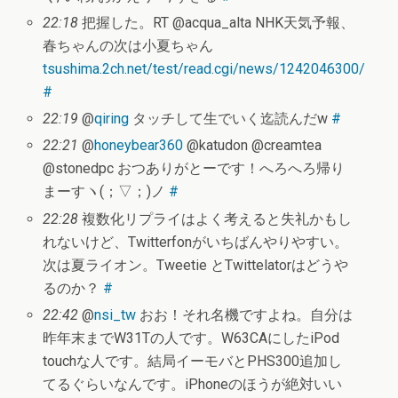
22:18
把握した。RT @acqua_alta NHK天気予報、
春ちゃんの次は小夏ちゃん
tsushima.2ch.net/test/read.cgi/news/1242046300/
#
22:19
@
qiring
タッチして生でいく迄読んだw
#
22:21
@
honeybear360
@katudon @creamtea
@stonedpc おつありがとーです！へろへろ帰り
まーすヽ(；▽；)ノ
#
22:28
複数化リプライはよく考えると失礼かもし
れないけど、Twitterfonがいちばんやりやすい。
次は夏ライオン。Tweetie とTwittelatorはどうや
るのか？
#
22:42
@
nsi_tw
おお！それ名機ですよね。自分は
昨年末までW31Tの人です。W63CAにしたiPod
touchな人です。結局イーモバとPHS300追加し
てるぐらいなんです。iPhoneのほうが絶対いい