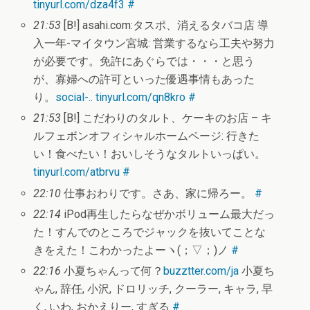
tinyurl.com/dza4f3
#
21:53
[B!] asahi.com:タスポ、消えるタバコ店 導
入一年-マイタウン宮城: 営業するなら工夫や努力
が必要です。免許にあぐらでは・・・と思う
が、寡婦への許可といった優遇事情もあった
り。
social-..
tinyurl.com/qn8kro
#
21:53
[B!] こだわりのタルト、ケーキのお店 – キ
ルフェボンオフィシャルホームページ: 行きた
い！食べたい！おいしそうなタルトいっぱい。
tinyurl.com/atbrvu
#
22:10
仕事おわりです。さあ、家に帰ろー。
#
22:14
iPod再生したらなぜかボリューム最大だっ
た！すんでのところでジャックを抜いてことな
きをえた！こわかったよーヽ(；▽；)ノ
#
22:16
小夏ちゃんって何？
buzztter.com/ja
小夏ち
ゃん, 辞任, 小沢, ドロリッチ, クーラー, キャラ, 早
く, いわ, おかえりー, すぎる
#