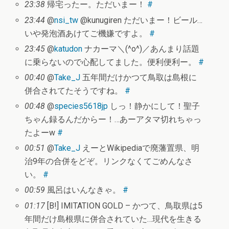
23:38
帰宅ったー。ただいまー！
#
23:44
@
nsi_tw
@kunugiren ただいまー！ビール…
いや発泡酒あけてご機嫌ですよ。
#
23:45
@
katudon
ナカーマ＼(^o^)／あんまり話題
に乗らないので心配してました。便利便利ー。
#
00:40
@
Take_J
五年間だけかつて鳥取は島根に
併合されてたそうですね。
#
00:48
@
species5618jp
しっ！静かにして！聖子
ちゃん録るんだからー！…あーアタマ切れちゃっ
たよーw
#
00:51
@
Take_J
えーとWikipediaで廃藩置県、明
治9年の合併をどぞ。リンクなくてごめんなさ
い。
#
00:59
風呂はいんなきゃ。
#
01:17
[B!] IMITATION GOLD – かつて、鳥取県は5
年間だけ島根県に併合されていた…現代を生きる