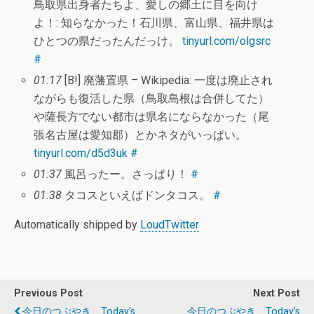
鳥取県出身者たちよ、愛しの郷土に目を向け
よ！: 知らなかった！石川県、富山県、福井県は
ひとつの県だったんだっけ。
tinyurl.com/olgsrc
#
01:17
[B!] 廃藩置県 – Wikipedia: 一度は廃止され
ながらも復活した県（鳥取島根は合併してた）
や薩長方でない都市は県名にならなかった（尾
張名古屋は愛知郡）とかネタがいっぱい。
tinyurl.com/d5d3uk
#
01:37
風呂ったー。さっぱり！
#
01:38
タコスといえばドンタコス。
#
Automatically shipped by
LoudTwitter
Previous Post
Next Post
今日のつぶやき Today’s
今日のつぶやき Today’s