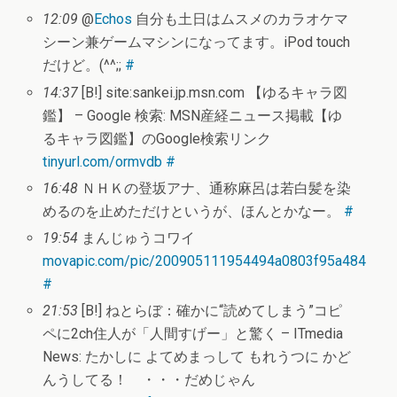
12:09
@
Echos
自分も土日はムスメのカラオケマ
シーン兼ゲームマシンになってます。iPod touch
だけど。(^^;;
#
14:37
[B!] site:sankei.jp.msn.com 【ゆるキャラ図
鑑】 – Google 検索: MSN産経ニュース掲載【ゆ
るキャラ図鑑】のGoogle検索リンク
tinyurl.com/ormvdb
#
16:48
ＮＨＫの登坂アナ、通称麻呂は若白髪を染
めるのを止めただけというが、ほんとかなー。
#
19:54
まんじゅうコワイ
movapic.com/pic/200905111954494a0803f95a484
#
21:53
[B!] ねとらぼ：確かに“読めてしまう”コピ
ペに2ch住人が「人間すげー」と驚く – ITmedia
News: たかしに よてめまっして もれうつに かど
んうしてる！ ・・・だめじゃん