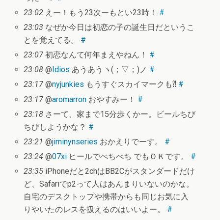
23:02
えー！もう23次ーもとい23時！
#
23:03
なぜか今日は初恋の子の誕生日だというこ
とを覚えてる。
#
23:07
初恋なんて何年まえやねん！
#
23:08
@
Idios
あうあうヽ(；▽；)ノ
#
23:17
@
nyjunkies
もうすぐスカイマークも⁈
#
23:17
@
aromarron
おやすみー！
#
23:18
さーて、家まで15分歩くかー。ビールちび
ちびしようかな？
#
23:21
@
jiminynseries
おかえりでーす。
#
23:24
@
07xi
ヒールでべちべち でもＯＫです。
#
23:35
iPhoneだと2chはBB2Cがスタンダードだけ
ど、Safariでp2って人はあんまりいないのかな。
自宅のデスクトップや携帯からも同じお気に入
りやいたのレスを扱えるのはいいよー。
#