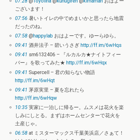
07:28
@
Toyolina
@
kunugiren
@
kimaman
おはよー
ございます！
07:56
暑いトイレの中でめまいかと思ったら地震
だったのね。
07:58
@
happylab
おはよーです。ゆーらゆら。
09:41
酒井法子 – 碧いうさぎ
http://ff.im/6wHqs
09:41
sm6132406 – 『ルカルカ★ナイトフィー
バー』を歌ってみた★
http://ff.im/6wHqx
09:41
Supercell – 君の知らない物語
http://ff.im/6wHqt
09:41
茅原実里 – 夏を忘れたら
http://ff.im/6wHqw
10:35
実家に一泊しに帰るー。ムスメは花火を楽
しみにしとる。まずはホームセンターで花火を
土産じゃ。
06:58
at ミスターマックス千葉美浜店／さぁて！