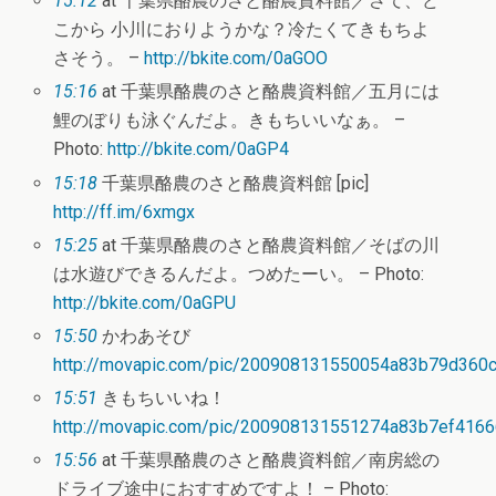
15:12
at 千葉県酪農のさと酪農資料館／さて、ど
こから 小川におりようかな？冷たくてきもちよ
さそう。 –
http://bkite.com/0aGOO
15:16
at 千葉県酪農のさと酪農資料館／五月には
鯉のぼりも泳ぐんだよ。きもちいいなぁ。 –
Photo:
http://bkite.com/0aGP4
15:18
千葉県酪農のさと酪農資料館 [pic]
http://ff.im/6xmgx
15:25
at 千葉県酪農のさと酪農資料館／そばの川
は水遊びできるんだよ。つめたーい。 – Photo:
http://bkite.com/0aGPU
15:50
かわあそび
http://movapic.com/pic/200908131550054a83b79d360
15:51
きもちいいね！
http://movapic.com/pic/200908131551274a83b7ef416
15:56
at 千葉県酪農のさと酪農資料館／南房総の
ドライブ途中におすすめですよ！ – Photo: