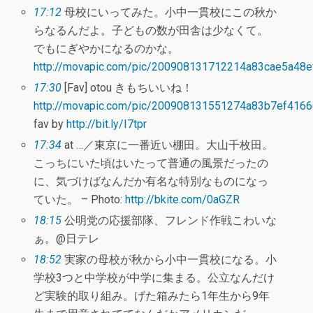
17:12
母校にいってみた。小中一貫校にこの秋か
らなるんだよ。子どもの数が田舎は少なくて。
でもにぎやかになるのかな。
http://movapic.com/pic/200908131712214a83cae5a48e
17:30
[Fav] otou きもちいいね！
http://movapic.com/pic/200908131551274a83b7ef416
fav by
http://bit.ly/I7tpr
17:34
at …／東京に一番近い棚田。大山千枚田。
こっちにいた頃はいたって普通の風景だったの
に、気づけばなんだか有名な特別なものになっ
ていた。 – Photo:
http://bkite.com/0aGZR
18:15
公明党の応援部隊、フレンド作戦こわいな
ぁ。@日テレ
18:52
実家の母校が秋から小中一貫校になる。小
学校3つと中学校が中学に集まる。公立なんだけ
ど実験的取り組み。げた箱みたら1年生から9年