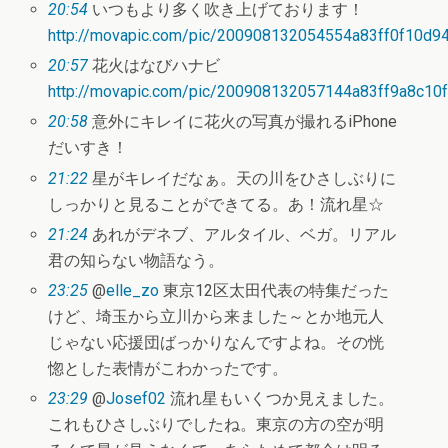
20:54
いつもより多く吹き上げております！
http://movapic.com/pic/200908132054554a83ff0f10d9
20:57
花火はなびハナビ
http://movapic.com/pic/200908132057144a83ff9a8c10
20:58
意外にキレイに花火の写真が撮れるiPhone
だいすき！
21:22
星がキレイだなぁ。天の川をひさしぶりに
しっかりと見ることができてる。あ！流れ星☆
21:24
あれがデネブ、アルタイル、ベガ。リアル
君の知らない物語なう。
23:25
@
elle_zo
東京12区太田代表の特集だった
けど、埼玉から立川から来ました～とか地元人
じゃない応援団ばっかりなんですよね。その恍
惚とした表情がこわかったです。
23:29
@
Josef02
流れ星もいくつか見えました。
これもひさしぶりでしたね。東京の方の空が明