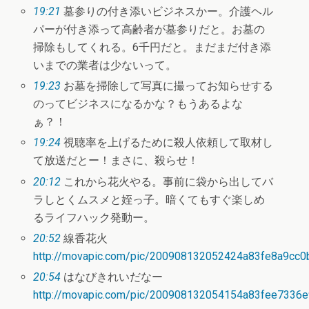
19:21
墓参りの付き添いビジネスかー。介護ヘル
パーが付き添って高齢者が墓参りだと。お墓の
掃除もしてくれる。6千円だと。まだまだ付き添
いまでの業者は少ないって。
19:23
お墓を掃除して写真に撮ってお知らせする
のってビジネスになるかな？もうあるよな
ぁ？！
19:24
視聴率を上げるために殺人依頼して取材し
て放送だとー！まさに、殺らせ！
20:12
これから花火やる。事前に袋から出してバ
ラしとくムスメと姪っ子。暗くてもすぐ楽しめ
るライフハック発動ー。
20:52
線香花火
http://movapic.com/pic/200908132052424a83fe8a9cc0
20:54
はなびきれいだなー
http://movapic.com/pic/200908132054154a83fee7336