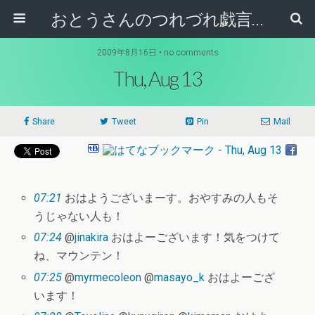
おとうさんのつれづれ戯言記
2009年8月16日 • no comments
Thu, Aug 13
Share
Tweet
Pin
Mail
07:21
おはようございまーす。おやすみの人もそ
うじゃない人も！
07:24
@
jinakira
おはよーございます！気をつけて
ね、マウンテン！
07:25
@
myrmecoleon
@
masayo_k
おはよーござ
います！