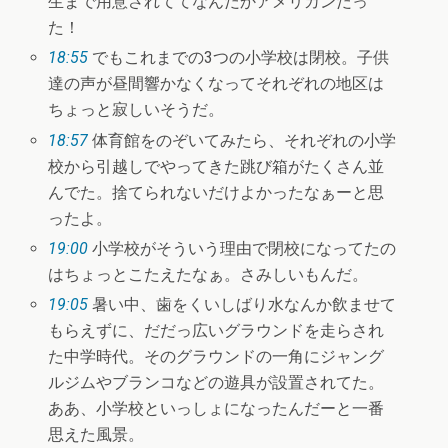
生まで用意されててなんだかアメリカンだっ
た！
18:55
でもこれまでの3つの小学校は閉校。子供
達の声が昼間響かなくなってそれぞれの地区は
ちょっと寂しいそうだ。
18:57
体育館をのぞいてみたら、それぞれの小学
校から引越しでやってきた跳び箱がたくさん並
んでた。捨てられないだけよかったなぁーと思
ったよ。
19:00
小学校がそういう理由で閉校になってたの
はちょっとこたえたなぁ。さみしいもんだ。
19:05
暑い中、歯をくいしばり水なんか飲ませて
もらえずに、だだっ広いグラウンドを走らされ
た中学時代。そのグラウンドの一角にジャング
ルジムやブランコなどの遊具が設置されてた。
ああ、小学校といっしょになったんだーと一番
思えた風景。