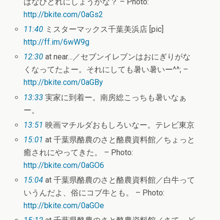
はなびどれにしょうかな？ – Photo:
http://bkite.com/0aGs2
11:40
ミスターマックス千葉美浜店 [pic]
http://ff.im/6wW9g
12:30
at near…／セブンイレブンはおにぎりがな
くなってたよー。それにしても暑い暑いー^^; –
http://bkite.com/0aGBy
13:33
実家に到着ー。南房総こっちも暑いなぁ
ー。
13:51
映画マチルダおもしろいなー。テレビ東京
15:01
at 千葉県酪農のさと酪農資料館／ちょっと
癒されにやってきた。 – Photo:
http://bkite.com/0aGO6
15:04
at 千葉県酪農のさと酪農資料館／白牛って
いうんだよ、俗にコブ牛とも。 – Photo:
http://bkite.com/0aGOe