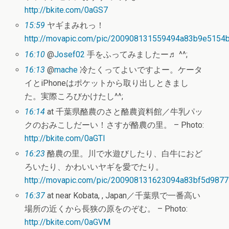
http://bkite.com/0aGS7
15:59
ヤギまみれっ！
http://movapic.com/pic/200908131559494a83b9e5154
16:10
@
Josef02
手をふってみましたー♬ ^^;
16:13
@
mache
冷たくってよいですよー。ケータ
イとiPhoneはポケットから取り出しときまし
た。実際ころびかけたし^^;
16:14
at 千葉県酪農のさと酪農資料館／牛乳パッ
クのおみこしだーい！さすが酪農の里。 – Photo:
http://bkite.com/0aGTl
16:23
酪農の里。川で水遊びしたり、白牛におど
ろいたり、かわいいヤギを愛でたり。
http://movapic.com/pic/200908131623094a83bf5d987
16:37
at near Kobata, , Japan／千葉県で一番高い
場所の近くから長狭の原をのぞむ。 – Photo:
http://bkite.com/0aGVM