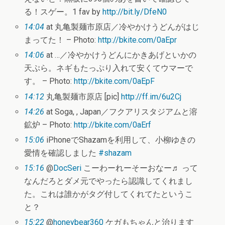
る！スゲー。1 fav by
http://bit.ly/DfeN0
14:04
at 丸亀製麺市原店／冷やかけうどんがはじ
まってた！ – Photo:
http://bkite.com/0aEpr
14:06
at …／冷やかけうどんにかきあげといかの
天ぷら。ネギもたっぷり入れて安くてウマーで
す。 – Photo:
http://bkite.com/0aEpF
14:12
丸亀製麺市原店 [pic]
http://ff.im/6u2Cj
14:26
at Soga, , Japan／フクアリスタジアムと溶
鉱炉 – Photo:
http://bkite.com/0aErf
15:06
iPhoneでShazamを利用して、小柳ゆきの
愛情を確認しました
#shazam
15:16
@
DocSeri
こーわーれーそーおなー♬ って
なんだろとダメ元でやったら認識してくれまし
た。これは誰かがタグ付してくれてたというこ
と？
15:22
@
honeybear360
ケガもちゃんと治ります