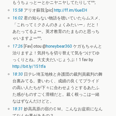
もうちょっとーとかニヤニヤしてたりして^^;
15:58
アリオ蘇我 [pic]
http://ff.im/6ueEH
16:02
君の知らない物語を聴いていたらムスメ、
「これってミクさんのきょくみたいー」だと！
あたってるよー。英才教育のたまものと思っち
ゃいますよー^^;
17:26
[Fav] otou @
honeybear360
ケガもちゃんと
治りますよ！気持ちを切り替えて気をつけてゆ
っくりとね。大丈夫だいじょうぶ！1 fav by
http://bit.ly/151tfa
18:30
日テレ埼玉地検と弁護団の裁判員裁判の舞
台裏みてる。妻いわく、成績の良くてプライド
の高い人たちが下々に合わせようとするあたふ
た感がものすごく滑稽だと。裁く根っこは一緒
なはずなんだけどと。
18:31
妙高高原の宿のＣＭ。こんなお盆前になん
てなんか裏があるの？