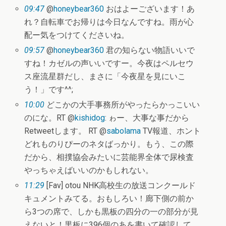
09:47
@
honeybear360
おはよーございます！あ
れ？自転車でお帰りは今日なんですね。雨が心
配ー気をつけてくださいね。
09:57
@
honeybear360
君の知らない物語いいで
すね！カゼルの声いいですー。今夜はペルセウ
ス座流星群だし、まさに「今夜星を見にいこ
う！」です^^;
10:00
どこかの大手事務所がやったらかっこいい
のにな。RT @
kishidog
: ゎー、大事な事だから
Retweetします。 RT @
sabolama
TV報道、ホント
どれものりぴーのネタばっかり。もう、この際
だから、相撲協会みたいに芸能界全体で尿検査
やっちゃえばいいのかもしれない。
11:29
[Fav] otou NHK高校生の放送コンクールド
キュメントみてる。おもしろい！廊下側の前か
ら3つの席で、しかも黒板の四分の一の部分が見
えないと！黒板に396個のあを書いて確認して