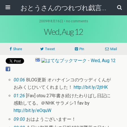
おとうさんのつれづれ戯言記
2009年8月16日 • no comments
Wed, Aug 12
Share
Tweet
Pin
Mail
00:06
BLOG更新 オハナインコのウッディくんが
おみくじひいてくれました！
http://bit.ly/2jtHK
01:26
[Fav] otou 27年書き続けたわりばし日記に
感動してる。＠NHK サラメシ1 fav by
http://bit.ly/eOquW
09:00
おはようございますー！