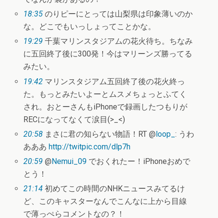
18:35
のりピーにとっては山梨県は印象薄いのか
な。どこでもいっしょってことかな。
19:29
千葉マリンスタジアムの花火待ち。ちなみ
に五回終了後に300発！今はマリーンズ勝ってる
みたい。
19:42
マリンスタジアム五回終了後の花火終っ
た。もっとみたいよーとムスメちょっとふてく
され。おとーさんもiPhoneで録画したつもりが
RECになってなくて涙目(>_<)
20:58
まさに君の知らない物語！RT @
loop_
: うわ
あああ
http://twitpic.com/dlp7h
20:59
@
Nemui_09
でおくれたー！iPhoneおめで
とう！
21:14
初めてこの時間のNHKニュースみてるけ
ど、このキャスターなんでこんなに上から目線
で薄っぺらコメントなの？！