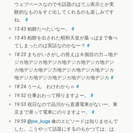
ウェブベースなので今話題のはてぶ表示とか実
験的なものをすぐ出してくれるのも楽しみです
ね。
#
13:43
柏餅たべたいなー。
#
13:45
柏餅を出された昭和天皇が葉っぱまで食べ
てしまったのは実話なのかなー？
#
18:23
まちがいさがしの答えは８個目の力→地デ
ジカ地デジカ地デジカ地デジカ地デジカ地デジ
カ地デジカ地デジ力地デジカ地デジカ地デジカ
地デジカ地デジカ地デジカ地デジカ地デジカ
#
18:24
うーん わけわからｎ
#
19:52
仕事おわって帰りますよー。
#
19:53
祝日なので品川から直通電車がないー。東
京まで潜って電車にのりますよー。
#
19:59
@
joe_kuga
傘のエピソードは知りませんで
した。こうやって話題にするのもかつては、は