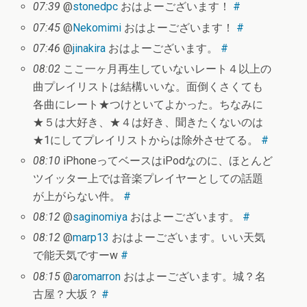
07:39
@
stonedpc
おはよーございます！
#
07:45
@
Nekomimi
おはよーございます！
#
07:46
@
jinakira
おはよーございます。
#
08:02
ここ一ヶ月再生していないレート４以上の
曲プレイリストは結構いいな。面倒くさくても
各曲にレート★つけといてよかった。ちなみに
★５は大好き、★４は好き、聞きたくないのは
★1にしてプレイリストからは除外させてる。
#
08:10
iPhoneってベースはiPodなのに、ほとんど
ツイッター上では音楽プレイヤーとしての話題
が上がらない件。
#
08:12
@
saginomiya
おはよーございます。
#
08:12
@
marp13
おはよーございます。いい天気
で能天気ですーw
#
08:15
@
aromarron
おはよーございます。城？名
古屋？大坂？
#