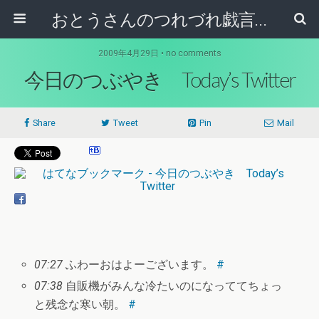
おとうさんのつれづれ戯言記
2009年4月29日 • no comments
今日のつぶやき Today’s Twitter
Share
Tweet
Pin
Mail
07:27
ふわーおはよーございます。
#
07:38
自販機がみんな冷たいのになっててちょっ
と残念な寒い朝。
#