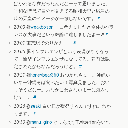
ばかれる存在だったんだなーって思いました。
平和な時代で自分が覚えてる昭和天皇と戦争の
時の天皇のイメージが一致しないです。
#
20:00
@
weakboson
一日考えましたw 全体のバラ
ンスが大事だという結論に達しましたよーw
#
20:01
東京駅でのりかえー。
#
20:05
豚インフルエンザという表現がなくなっ
て、新型インフルエンザになってる。建前は認
定されたからなんだろうけど。
#
20:21
@
honeybear360
おつかれさまー。沖縄い
いなー沖縄そば食べたい！写真見ました、おい
しそうだなー。おなかこわさないよーに気をつ
けてー。
#
20:26
@
seaki
白い皿が爆発するんですね。わか
ります。
#
20:30
@
manu_gino
とりあえずTwitterfonをいれ