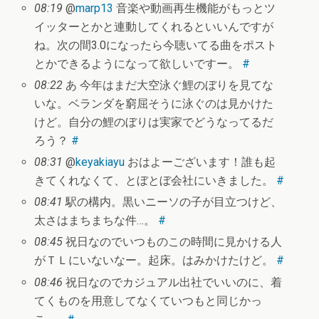
08:19
@
marp13
音楽や動画再生機能がもっとツ
イッターとかと連動してくれるといいんですが
ね。次の間3.0になったら今聴いてる曲をポスト
とかできるようになって欲しいですー。
#
08:22
あ 今年はまだ大空泳ぐ鯉のぼりを見てな
いな。ベランダを窮屈そうに泳ぐのは見かけた
けど。自分の鯉のぼりは実家でどうなってるだ
ろう？
#
08:31
@
keyakiayu
おはよーございます！誰も起
きてくれなくて、とぼとぼ会社にいきました。
#
08:41
駅の構内。黒いニーソの子が目立つけど、
太さはまちまちな件…。
#
08:45
祝日なのでいつものこの時間に見かける人
がＴＬにいないなー。起床。はみかけたけど。
#
08:46
祝日なのでカジュアル出社でいいのに、着
てくものを用意してなくていつもと同じかっ