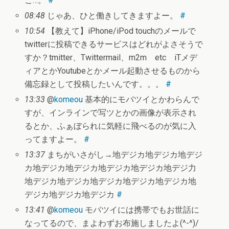
こ…。
#
08:48
じゃあ、ひと働きしてきますよー。
#
10:54
【教えて】iPhone/iPod touchのメールで
twitterに投稿できるサービスはどれがよさそうで
すか？tmitter、Twittermail、m2m etc iTメデ
ィアとかYoutubeとかメール起動させるものから
備忘録として投稿したいんです。。。
#
13:33
@
komeou
基本的にモバツイとかわらんで
すが、インラインで写ツとかの画像が表示され
るとか、ふぁぼられに気軽に飛べるのが気に入
ってますよー。
#
13:37
まちがいさがし→地デジカ地デジカ地デジ
カ地デジカ地デジカ地デジカ地デジカ地デジ力
地デジカ地デジカ地デジカ地デジカ地デジカ地
デジカ地デジカ地デジカ
#
13:41
@
komeou
モバツイには携帯でもお世話に
なってるので、まよわずお布施しましたよ(^-^)/