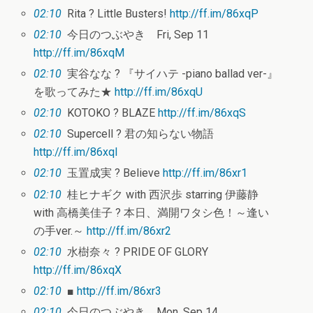
02:10
Rita ? Little Busters!
http://ff.im/86xqP
02:10
今日のつぶやき Fri, Sep 11
http://ff.im/86xqM
02:10
実谷なな ? 『サイハテ -piano ballad ver-』
を歌ってみた★
http://ff.im/86xqU
02:10
KOTOKO ? BLAZE
http://ff.im/86xqS
02:10
Supercell ? 君の知らない物語
http://ff.im/86xqI
02:10
玉置成実 ? Believe
http://ff.im/86xr1
02:10
桂ヒナギク with 西沢歩 starring 伊藤静
with 高橋美佳子 ? 本日、満開ワタシ色！～逢い
の手ver.～
http://ff.im/86xr2
02:10
水樹奈々 ? PRIDE OF GLORY
http://ff.im/86xqX
02:10
■
http://ff.im/86xr3
02:10
今日のつぶやき Mon, Sep 14