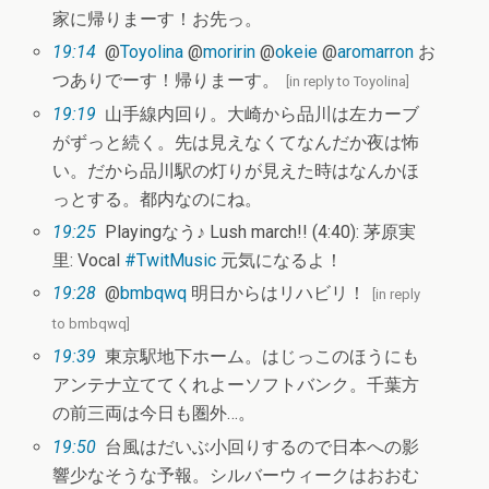
家に帰りまーす！お先っ。
19:14
@
Toyolina
@
moririn
@
okeie
@
aromarron
お
つありでーす！帰りまーす。
[
in reply to Toyolina
]
19:19
山手線内回り。大崎から品川は左カーブ
がずっと続く。先は見えなくてなんだか夜は怖
い。だから品川駅の灯りが見えた時はなんかほ
っとする。都内なのにね。
19:25
Playingなう♪ Lush march!! (4:40): 茅原実
里: Vocal
#TwitMusic
元気になるよ！
19:28
@
bmbqwq
明日からはリハビリ！
[
in reply
to bmbqwq
]
19:39
東京駅地下ホーム。はじっこのほうにも
アンテナ立ててくれよーソフトバンク。千葉方
の前三両は今日も圏外…。
19:50
台風はだいぶ小回りするので日本への影
響少なそうな予報。シルバーウィークはおおむ