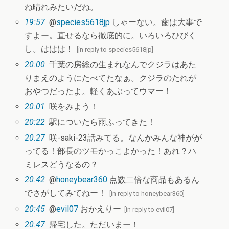
ね晴れみたいだね。
19:57
@
species5618jp
しゃーない。歯は大事で
すよー。直せるなら徹底的に。いろいろひびく
し。ははは！
[
in reply to species5618jp
]
20:00
千葉の房総の生まれなんでクジラはあた
りまえのようにたべてたなぁ。クジラのたれが
おやつだったよ。軽くあぶってウマー！
20:01
咲をみよう！
20:22
駅についたら雨ふってきた！
20:27
咲-saki-23話みてる。なんかみんな神がが
ってる！部長のツモかっこよかった！あれ？ハ
ミレスどうなるの？
20:42
@
honeybear360
点数二倍な商品もあるん
でさがしてみてねー！
[
in reply to honeybear360
]
20:45
@
evil07
おかえりー
[
in reply to evil07
]
20:47
帰宅した。ただいまー！