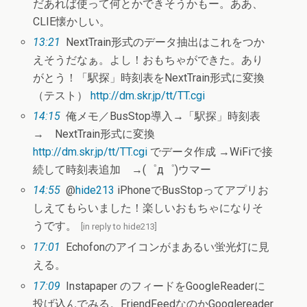
だあれば使って何とかできそうかもー。ああ、
CLIE懐かしい。
13:21
NextTrain形式のデータ抽出はこれをつか
えそうだなぁ。よし！おもちゃができた。あり
がとう！「駅探」時刻表をNextTrain形式に変換
（テスト）
http://dm.skr.jp/tt/TT.cgi
14:15
俺メモ／BusStop導入→「駅探」時刻表
→ NextTrain形式に変換
http://dm.skr.jp/tt/TT.cgi
でデータ作成 →WiFiで接
続して時刻表追加 →(゜д゜)ウマー
14:55
@
hide213
iPhoneでBusStopってアプリお
しえてもらいました！楽しいおもちゃになりそ
うです。
[
in reply to hide213
]
17:01
Echofonのアイコンがまあるい蛍光灯に見
える。
17:09
Instapaper のフィードをGoogleReaderに
投げ込んでみる。FriendFeedなのかGooglereader