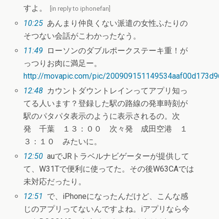
すよ。
[
in reply to iphonefan
]
10:25
あんまり仲良くない派遣の女性ふたりの
そつない会話がこわかったなう。
11:49
ローソンのダブルポークステーキ重！が
っつりお肉に満足ー。
http://movapic.com/pic/200909151149534aaf00d173d9
12:48
カウントダウントレインってアプリ知っ
てる人います？登録した駅の路線の発車時刻が
駅のパタパタ表示のように表示されるの。次
発 千葉 １３：００ 次々発 成田空港 １
３：１０ みたいに。
12:50
auでJRトラベルナビゲーターが提供して
て、W31Tで便利に使ってた。その後W63CAでは
未対応だったり。
12:51
で、iPhoneになったんだけど、こんな感
じのアプリってないんですよね。iアプリなら今