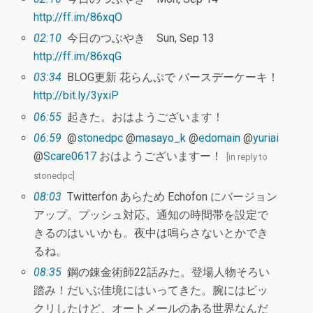
http://ff.im/86xqO
02:10
今日のつぶやき Sun, Sep 13
http://ff.im/86xqG
03:34
BLOG更新 花らんぷで バースデーケーキ！
http://bit.ly/3yxiP
06:55
起きた。おはようございます！
06:59
@
stonedpc
@
masayo_k
@
edomain
@
yuriai
@
Scare0617
おはようございますー！
[
in reply to
stonedpc
]
08:03
Twitterfon あらため Echofon にバージョン
アップ。プッシュ対応。通知の時間帯を設定で
きるのはいいかも。夜中は鳴らさないとかでき
るね。
08:35
鋼の錬金術師22話みた。登場人物そろい
踏み！だいぶ佳境にはいってきた。腕にはビッ
クリしたけど、オートメールのある世界なんだ