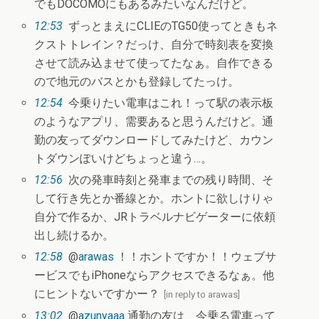
でもDOCOMOにもあるみたいなんだけど。
12:53
ずっとまえにCLIEのTG50使ってときもネ
クストトレイン？だっけ、自分で時刻表を変換
させて読み込ませて使ってたなぁ。自作できる
ので地元のバスとかも登録してたっけ。
12:54
今乗りたい電車はこれ！って駅の表示板
のようなアプリ、需要あると思うんだけど。通
勤の友ってダウンロードしてみたけど、カウン
トダウンぽいけどちょっと違う…。
12:56
次の発車時刻と発車までの残り時間、そ
して行き先とか番線とか。ホントに欲しけりゃ
自分で作るか、JRトラベルナビゲーターに依頼
出し続けるか。
12:58
@
arawas
！！ホントですか！！ウェブサ
ービスでもiPhoneならアクセスできるなぁ。他
にヒントないですかー？
[
in reply to arawas
]
13:02
@
azunyaaa
通勤の友は、今乗る電車って