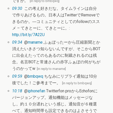
ですが。
[
in reply to bmbqwq
]
09:30
この考え好きだな。タイムラインは自分
で作りあげるもの。日本人はTwitterでRemoveで
きるのか。―コミュニティとしてのfollowのスス
メ – てきとーに、てきとーに。:
http://bit.ly/7A22U
09:34
@
maname
ふぁぼったーから圧縮新聞とか
消えたいきさつ知らないんですが、そこからBOT
に出会えたってのもあるのに制裁されるのは残
念。名言BOTと常連さんの赤字ふぁぼの何がちが
うのかってw
[
in reply to maname
]
09:59
@
bmbqwq
ちなみにリプライ通知は10分
後でした！ご参考までー。
[
in reply to bmbqwq
]
10:18
@
iphonefan
Twitterfon proからEchofonに
バージョンアップ。通知機能はメッセージな
し。約１０分遅れという感じ。通知音が６種選
べて、通知時間帯も設定できるのはよさそうで