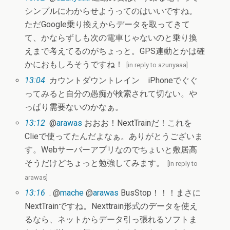
シンプルにわからせようってのはいいですね。
ただGoogle乗り換えからデータを取ってきて
て、かならずしも次の電車じゃないのと乗り換
えまで考えてるのがちょっと。GPS連動とかは確
かにおもしろそうですね！
[
in reply to azunyaaa
]
13:04
カウントダウントレイン iPhoneでぐぐ
ってみると自分の愚痴が検索されて切ない。や
っぱり需要ないのかなぁ。
13:12
@
arawas
おおお！NextTrainだ！これを
Clieで使ってたんだよなぁ。ありがとうございま
す。Webサーバーアプリなのでちょいと敷居高
そうだけどちょっと勉強してみます。
[
in reply to
arawas
]
13:16
. @
mache
@
arawas
BusStop！！！まさに
NextTrainですね。Nexttrain形式のデータを使え
るなら、ネットからデータ引っ張れるソフトま