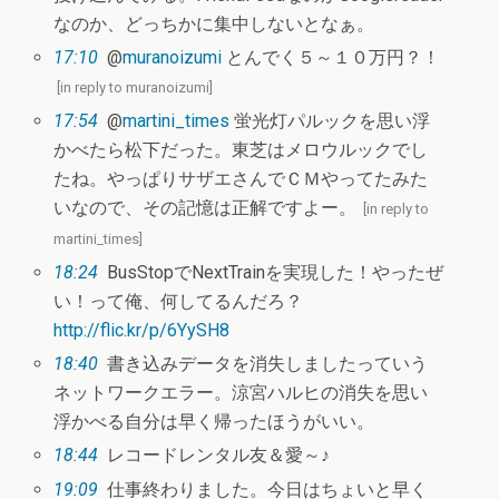
なのか、どっちかに集中しないとなぁ。
17:10
@
muranoizumi
とんでく５～１０万円？！
[
in reply to muranoizumi
]
17:54
@
martini_times
蛍光灯パルックを思い浮
かべたら松下だった。東芝はメロウルックでし
たね。やっぱりサザエさんでＣＭやってたみた
いなので、その記憶は正解ですよー。
[
in reply to
martini_times
]
18:24
BusStopでNextTrainを実現した！やったぜ
い！って俺、何してるんだろ？
http://flic.kr/p/6YySH8
18:40
書き込みデータを消失しましたっていう
ネットワークエラー。涼宮ハルヒの消失を思い
浮かべる自分は早く帰ったほうがいい。
18:44
レコードレンタル友＆愛～♪
19:09
仕事終わりました。今日はちょいと早く