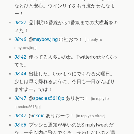
なとひと安心。ウインリイをもう泣かせんなよ
ー！
08:37
品川駅15番線から1番線までの大横断をキ
メた！
08:40
@
maybowjing
出社おつ！
[
in reply to
maybowjing
]
08:42
使ってる人多いのね。Twitterfonがバズっ
てる。
08:44
出社した。いかようにでもなる火曜日。
少しは早く帰れるように、今日も一日がんばり
ますよー。では！
08:47
@
species5618jp
ありおつ！
[
in reply to
species5618jp
]
08:47
@
okeie
ありおーつ！
[
in reply to okeie
]
08:56
プッシュ通知が早いのはSimplytweet だ
な。一分以内に飛んでくる。せわしないのと漏