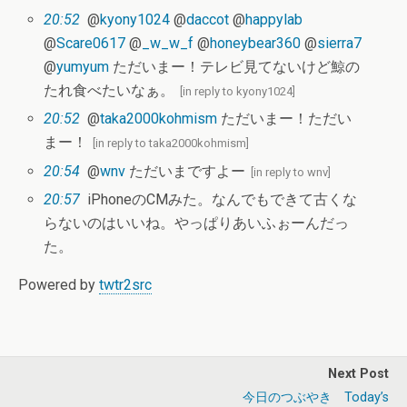
20:52
@
kyony1024
@
daccot
@
happylab
@
Scare0617
@
_w_w_f
@
honeybear360
@
sierra7
@
yumyum
ただいまー！テレビ見てないけど鯨の
たれ食べたいなぁ。
[
in reply to kyony1024
]
20:52
@
taka2000kohmism
ただいまー！ただい
まー！
[
in reply to taka2000kohmism
]
20:54
@
wnv
ただいまですよー
[
in reply to wnv
]
20:57
iPhoneのCMみた。なんでもできて古くな
らないのはいいね。やっぱりあいふぉーんだっ
た。
Powered by
twtr2src
Next Post
今日のつぶやき Today’s