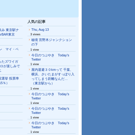
人気の記事
Thu, Aug 13
飲み 東京駅ナ
arBAR東京
3 views
秘境 宮野木ジャンクション
の下
ソン マイ・ベ
1 view
今日のつぶやき Today’s
Twitter
ったズワイガ
1 view
キロが楽しみで
屋内退避３０kmって 千葉、
ニ
横浜、さいたまがすっぽり入
院選挙 投票率
ってしまう距離なんだ…
.15％）
（東京駅から）
1 view
今日のつぶやき Today’s
Twitter
1 view
今日のつぶやき Today’s
Twitter
1 view
今日のつぶやき Today’s
Twitter
1 view