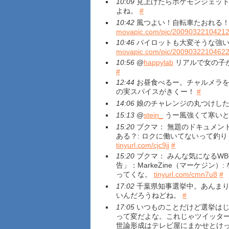
10:09
見上げたらポケモンジェット
よね。
#
10:42
風つよい！自転車たおれる
movapic.com/pic/2009032210421
10:46
パイロットも大変そうな強
movapic.com/pic/2009032210462
10:56
@
happylab
リアルで女の子
#
12:44
お昼食べるー。チャルメラを
の実スパイスがきくー！
#
14:06
娘のチャレンジの丸つけし
15:13
@
stein_
うー風強くて寒い
15:20
ブクマ： 無題のドキュメン
ある？: ロクに働いてないって釣
tinyurl.com/cjc9jj
#
15:20
ブクマ： みんな気になるW
告」：MarkeZine（マーケジン
ってくな。
tinyurl.com/cmn7u8
#
17:02
千葉県知事選挙中。あんまり
いんだろうねどね。
#
17:05
いつものことだけど選挙はじ
って変だよな。これじゃツイッタ
世論形成はテレビ屋にまかせとけ