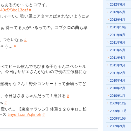
もあるのか～ちとコワイ。
2012年6月
49c5f3bd13caf
#
2012年5月
しゃーい。強い風にアタマとばされないようにw
2012年4月
なぁ 待ってる人がいるっての。コブクロの曲も卑
2011年10月
2011年9月
ん つらいなぁ
#
2011年6月
いそう…
#
2011年5月
2011年4月
2011年3月
べてビール飲んでちびまる子ちゃんスペシャル
せ。今日はサザエさんがないので例の症候群にな
2011年2月
2010年4月
船橋かな？ん！野外コンサートって会場ってど
2010年2月
に、今日はさきちゃんだって！泣ける
#
2010年1月
ねw
#
2009年12月
も驚いた。【東京マラソン】体重１２８キロ…松
2009年11月
ュース
tinyurl.com/cjhneh
#
2009年10月
2009年9月