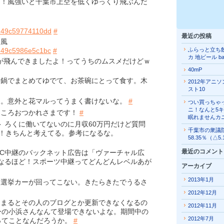
！風強いと千葉市上空を低くゆっくり飛ぶんだ
！
249c59774110dd
#
最近の投稿
い風
249c5986e5c1bc
#
ふらっと立ち
カ 地ビール b
が飛んできましたよ！ってうちのムスメだけどｗ
40mP
鍋でまとめてゆでて、お茶碗にとって食す。木
2012年アニ
スト10
た。意外と花マルってうまく書けないな。
#
つい買っちゃ
ニ！なんと5
ところおつかれさまです！
#
眠れませんカ
ト ろくに働いてないのに月収60万円だけど質問
千葉市の衆議
り！きちんと考えてる。参考になるな。
58.35％（△5
最近のコメント
BC中継のバックネット広告は「ヴァーチャル広
）: なるほど！スポーツ中継ってどんどんレベルあが
アーカイブ
2013年1月
選挙カーが回ってこない。きたらきたでうるさ
2012年12月
まるとその人のブログとか更新できなくなるの
2012年11月
ーの小浜さんなんて登場できないよな。期間中の
2012年7月
ってことなんだろうか。
#