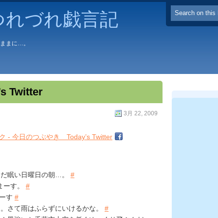
つれづれ戯言記
るままに…。
Twitter
3月 22, 2009
まだ眠い日曜日の朝…。
#
まーす。
#
ーす
#
く。さて雨はふらずにいけるかな。
#