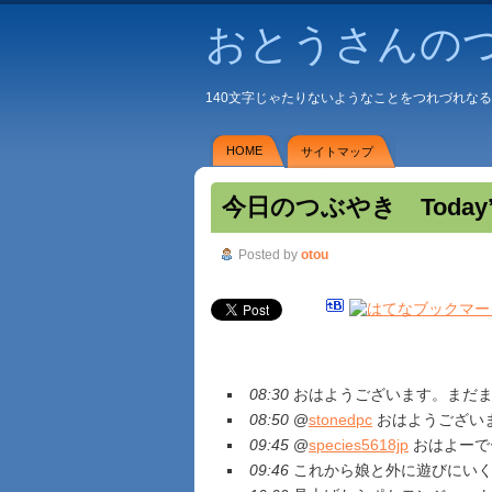
おとうさんの
140文字じゃたりないようなことをつれづれな
HOME
サイトマップ
今日のつぶやき Today’s 
Posted by
otou
08:30
おはようございます。まだ
08:50
@
stonedpc
おはようござい
09:45
@
species5618jp
おはよーで
09:46
これから娘と外に遊びにい