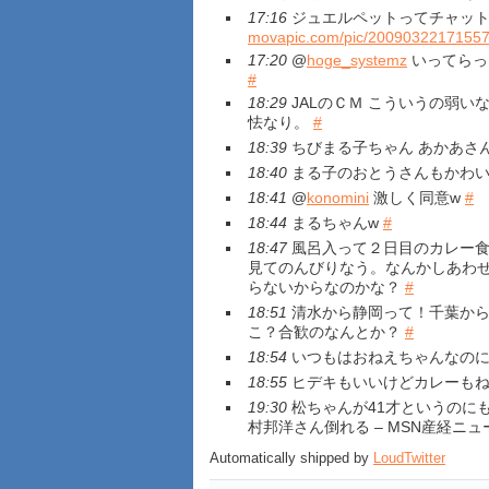
17:16
ジュエルペットってチャット
movapic.com/pic/20090322171557
17:20
@
hoge_systemz
いってらっ
#
18:29
JALのＣＭ こういうの弱い
怯なり。
#
18:39
ちびまる子ちゃん あかあさ
18:40
まる子のおとうさんもかわ
18:41
@
konomini
激しく同意w
#
18:44
まるちゃんw
#
18:47
風呂入って２日目のカレー食
見てのんびりなう。なんかしあわ
らないからなのかな？
#
18:51
清水から静岡って！千葉から
こ？合歓のなんとか？
#
18:54
いつもはおねえちゃんなの
18:55
ヒデキもいいけどカレーも
19:30
松ちゃんが41才というのに
村邦洋さん倒れる – MSN産経ニ
Automatically shipped by
LoudTwitter