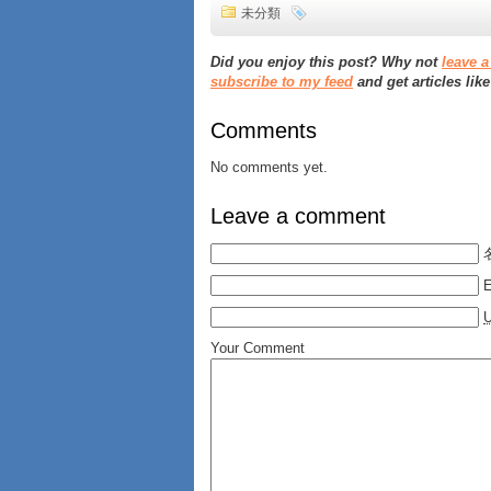
未分類
Did you enjoy this post? Why not
leave 
subscribe to my feed
and get articles like
Comments
No comments yet.
Leave a comment
E
Your Comment