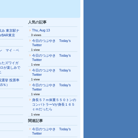
人気の記事
Thu, Aug 13
飲み 東京駅ナ
arBAR東京
3 views
今日のつぶやき Today’s
Twitter
ソン マイ・ベ
1 view
今日のつぶやき Today’s
Twitter
ったズワイガ
1 view
キロが楽しみで
今日のつぶやき Today’s
ニ
Twitter
1 view
院選挙 投票率
.15％）
今日のつぶやき Today’s
Twitter
1 view
身長５７ｍ体重５５０トンの
コンバトラーVが身長１６５
ｃｍだったら
1 view
関連記事
今日のつぶやき Today’s
Twitter