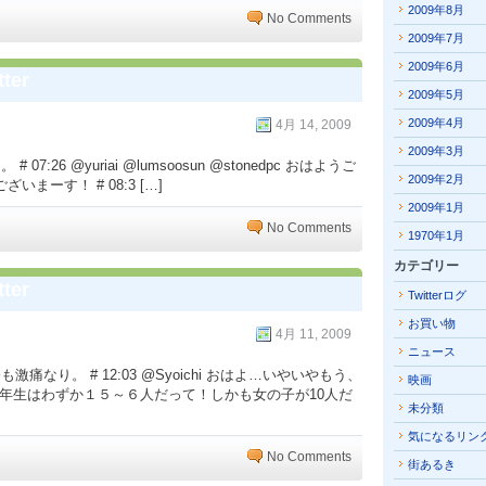
2009年8月
No Comments
2009年7月
2009年6月
ter
2009年5月
2009年4月
4月 14, 2009
2009年3月
:26 @yuriai @lumsoosun @stonedpc おはようご
2009年2月
ございまーす！ # 08:3 […]
2009年1月
No Comments
1970年1月
カテゴリー
ter
Twitterログ
お買い物
4月 11, 2009
ニュース
痛なり。 # 12:03 @Syoichi おはよ…いやいやもう、
映画
小学一年生はわずか１５～６人だって！しかも女の子が10人だ
未分類
気になるリン
No Comments
街あるき