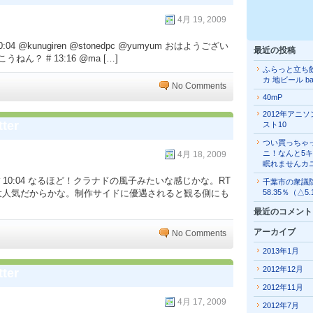
4月 19, 2009
4 @kunugiren @stonedpc @yumyum おはようござい
最近の投稿
うねん？ # 13:16 @ma […]
ふらっと立ち
カ 地ビール b
No Comments
40mP
2012年アニ
ter
スト10
つい買っちゃ
ニ！なんと5
4月 18, 2009
眠れませんカ
# 10:04 なるほど！クラナドの風子みたいな感じかな。RT
千葉市の衆議
フにも大人気だからかな。制作サイドに優遇されると観る側にも
58.35％（△5
最近のコメント
アーカイブ
No Comments
2013年1月
2012年12月
ter
2012年11月
4月 17, 2009
2012年7月