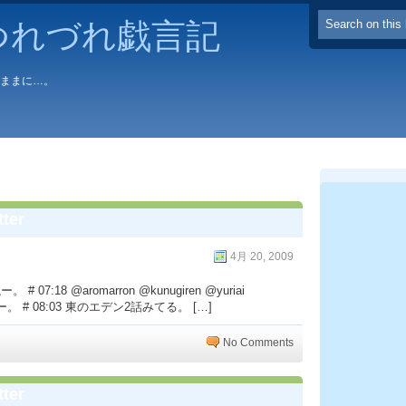
つれづれ戯言記
るままに…。
ter
4月 20, 2009
:18 @aromarron @kunugiren @yuriai
 # 08:03 東のエデン2話みてる。 […]
No Comments
ter