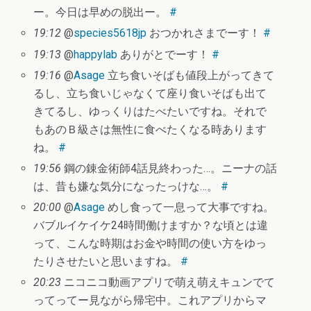
ー。今日は早めの脱出ー。
#
19:12
@
species5618jp
おつかれさまでーす！
#
19:13
@
happylab
ありがとでーす！
#
19:16
@
Asage
立ち食いそばも値段上がってきて
るし、立ち食いじゃなくて座り食いそばも出て
きてるし、ゆっくりはたべたいですね。それで
もあのＢ級さは無性に食べたくなる時あります
ね。
#
19:56
鋼の錬金術師4話見終わった…。ニーナの話
は、昔も嫌な気分になったっけな…。
#
20:00
@
Asage
めし食って一息って大事ですね。
バブルイケイケ24時間働けますか？な頃とは違
って、こんな時期はお金や時間の使い方をゆっ
たりさせたいと思いますね。
#
20:23
ニコニコ動画アプリで萌え萌えキュンでて
ってってー見ながら帰宅中。これアプリからマ