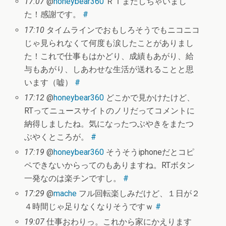
17:07
@
honeybear360
ＲＴまたしちゃいまし
た！感謝です。
#
17:10
タイムラインでおもしろそうでもニコニコ
じゃ見られなくて何度も涙したことがありまし
た！これで仕事もはかどり、成績もあがり、給
与もあがり、しあわせな生活が送れることと思
います（嘘）
#
17:12
@
honeybear360
どこかで見かけたけど、
RTってニュースサイトのノリだってコメントに
納得しましたね。気になったつぶやきをまたつ
ぶやくところが。
#
17:19
@
honeybear360
そうそうiphoneだとコピ
ペできないからってのもありますね。RTボタン
一発なのは楽チンですし。
#
17:29
@
mache
フル回転楽しみだけど、１日が２
４時間じゃ足りなくなりそうですｗ
#
19:07
仕事おわりっ。これから家にかえります