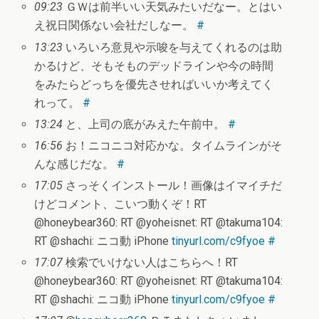
09:23
ＧＷは前半いい天気みたいだなー。とはい
え祝日関係ない会社だしなー。
#
13:23
いろいろ意見や示唆を与えてくれるのは助
かるけど、そもそものデッドラインや今の時間
をみたらどっちを優先させればいいか考えてく
れって。
#
13:24
と、上司の底がみえた午前中。
#
16:56
お！ニコニコ対応かな。タイムラインがそ
んな感じだな。
#
17:05
さっそくインストール！画像はイマイチだ
けどコメント、こいつ動くぞ！RT
@honeybear360: RT @yoheisnet: RT @takuma104:
RT @shachi: ニコ動 iPhone
tinyurl.com/c9fyoe
#
17:07
検索でいけない人はこちらへ！RT
@honeybear360: RT @yoheisnet: RT @takuma104:
RT @shachi: ニコ動 iPhone
tinyurl.com/c9fyoe
#