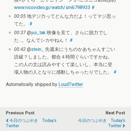
www.nicovideo.jp/watch/sm6798933
#
00:05
地デジ力ってどんな力だよ！ってマジ思っ
てた。
#
00:37
@
yui_tak
映像を見て、さらに脱力でし
た…。なんでシカやねん！
#
00:42
@
stein_
先週末にうちのかあちゃんすごい
読破？しました。都合４時間ぐらいですかね。
この人の文は読みやすくて楽しいし、本当に登
場人物の人となりに感動しちゃったりでした。
#
Automatically shipped by
LoudTwitter
Previous Post
Next Post
今日のつぶやき Today’s
今日のつぶやき Today’s
Twitter
Twitter