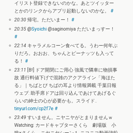
イリスト登録できないのかな。あとツイッター
とかのリンクからアプリ起動しないのかな。
#
20:30
帰宅。ただいまー！
#
20:35
@
Syoichi
@saginomiya ただいまっすー！
#
22:14
キャラメルコーン食べてる。うわー何年ぶ
りだろ。おおお、ちゃんとピーナッツも入って
る！
#
23:11
[B!] ドア開閉にご用心 強風で隣車に物損事
故 通行料値下げで混雑のアクアライン「海ほた
る」｜ちばとぴ ちばの耳より情報満載 千葉日報
ウェブ: 助手席ドアは回り込んであけてあげるぐ
らいの紳士の心が必要かも。スライド..
tinyurl.com/cp2f7e
#
23:49
すいません。ニヤニヤがとまりませんｗ
Watching: カードキャプターさくら 劇場版 小
狼×さくら ニヤニヤシーン１‐ニコニコ動画(ββ)